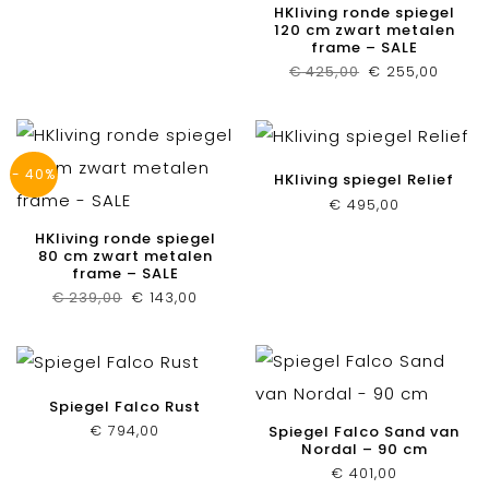
tot
HKliving ronde spiegel
€ 130,00
120 cm zwart metalen
frame – SALE
Oorspronkelijk
Huidi
€
425,00
€
255,00
prijs
prijs
was:
is:
€ 425,00.
€ 255,
- 40%
HKliving spiegel Relief
€
495,00
HKliving ronde spiegel
80 cm zwart metalen
frame – SALE
Oorspronkelijke
Huidige
€
239,00
€
143,00
prijs
prijs
was:
is:
€ 239,00.
€ 143,00.
Spiegel Falco Rust
€
794,00
Spiegel Falco Sand van
Nordal – 90 cm
€
401,00