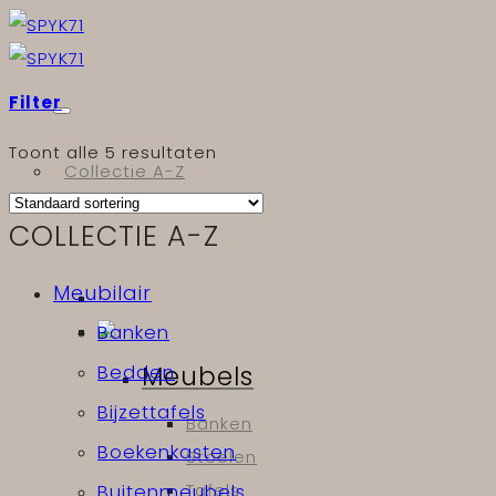
Skip
to
content
Filter
Toont alle 5 resultaten
Collectie A-Z
Meubels & licht
COLLECTIE A-Z
Meubilair
Banken
Meubels
Bedden
Bijzettafels
Banken
Boekenkasten
Stoelen
Tafels
Buitenmeubels