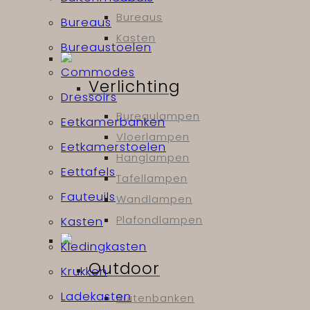
Bureaus
Bureaus
Kasten
Bureaustoelen
Commodes
Verlichting
Dressoirs
Bureaulampen
Eetkamerbanken
Vloerlampen
Eetkamerstoelen
Hanglampen
Eettafels
Tafellampen
Fauteuils
Wandlampen
Plafondlampen
Kasten
Kledingkasten
Outdoor
Krukken
Ladekasten
Buitenbanken