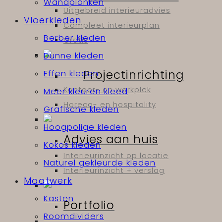
Wandplanken
Uitgebreid interieuradvies
Vloerkleden
Compleet interieurplan
Berber kleden
Gratis
Dunne kleden
Projectinrichting
Effen kleden
Kantoor- en werkplek
Meer kleuren kleed
Horeca- en hospitality
Grafische kleden
Hoogpolige kleden
Advies aan huis
Kokos kleden
Interieurinzicht op locatie
Naturel gekleurde kleden
Interieurinzicht + verslag
Maatwerk
Kasten
Portfolio
Roomdividers