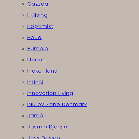
Gazzda
HKliving
Hoptimist
Houe
Humble
IJcoon
Ineke Hans
Infiniti
Innovation Living
INU by Zone Denmark
Jamé
Jasmin Djerzic
Jess Design