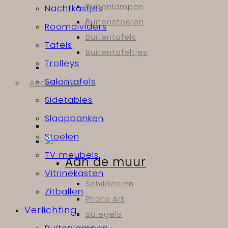
Buitenlampen
Nachtkastjes
Buitenstoelen
Roomdividers
Buitentafels
Tafels
Buitentafeltjes
Trolleys
Salontafels
Accessoires
Sidetables
Slaapbanken
Stoelen
TV meubels
Aan de muur
Vitrinekasten
Schilderijen
Zitballen
Photo Art
Verlichting
Spiegels