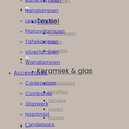
Buitenlampen
Objecten
Hanglampen
Textiel
Leeslampen
Plafondlampen
Vloerkleden
Tafellampen
Plaids
Kussens
Vloerlampen
Wandlampen
Keramiek & glas
Accessoires
Cadeaubon
Kandelaars
Karaffen
Coinbanks
Servies
Glaswerk
Vazen
Hoptimist
Potten
Kandelaars