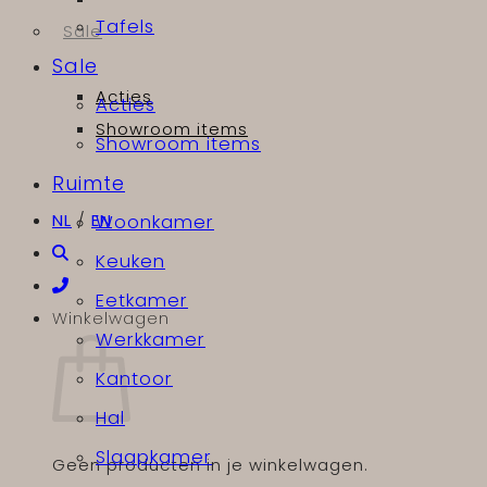
Tafels
Sale
Sale
Acties
Acties
Showroom items
Showroom items
Ruimte
NL
/
EN
Woonkamer
Keuken
Eetkamer
Winkelwagen
Werkkamer
Kantoor
Hal
Slaapkamer
Geen producten in je winkelwagen.