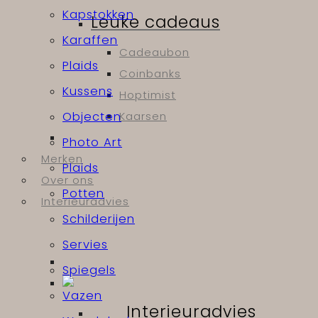
Kapstokken
Leuke cadeaus
Karaffen
Cadeaubon
Plaids
Coinbanks
Kussens
Hoptimist
Objecten
Kaarsen
Photo Art
Merken
Plaids
Over ons
Potten
Interieuradvies
Schilderijen
Servies
Spiegels
Vazen
Interieuradvies