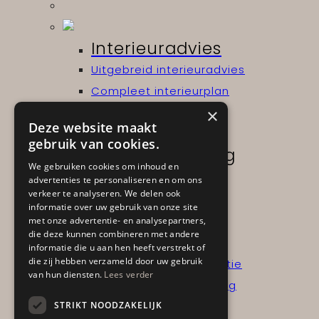
Interieuradvies
Uitgebreid interieuradvies
Compleet interieurplan
×
Gratis
Deze website maakt
gebruik van cookies.
Projectinrichting
We gebruiken cookies om inhoud en
Kantoor- en werkplek
advertenties te personaliseren en om ons
verkeer te analyseren. We delen ook
Horeca- en hospitality
informatie over uw gebruik van onze site
met onze advertentie- en analysepartners,
die deze kunnen combineren met andere
Advies aan huis
informatie die u aan hen heeft verstrekt of
die zij hebben verzameld door uw gebruik
Interieurinzicht op locatie
van hun diensten.
Lees verder
Interieurinzicht + verslag
STRIKT NOODZAKELIJK