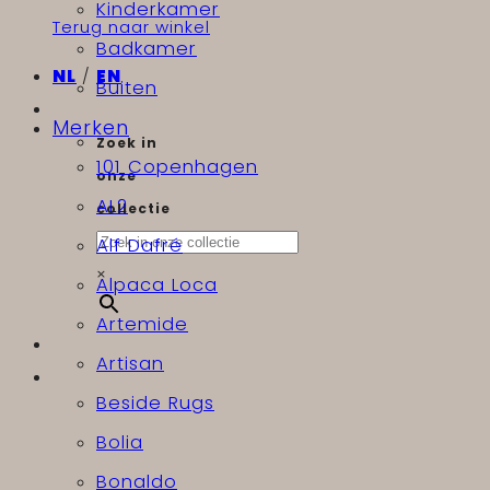
Kinderkamer
Terug naar winkel
Badkamer
NL
/
EN
Buiten
Merken
Zoek in
101 Copenhagen
onze
AL2
collectie
Alf Dafré
×
Alpaca Loca
Artemide
Artisan
Beside Rugs
Bolia
Bonaldo