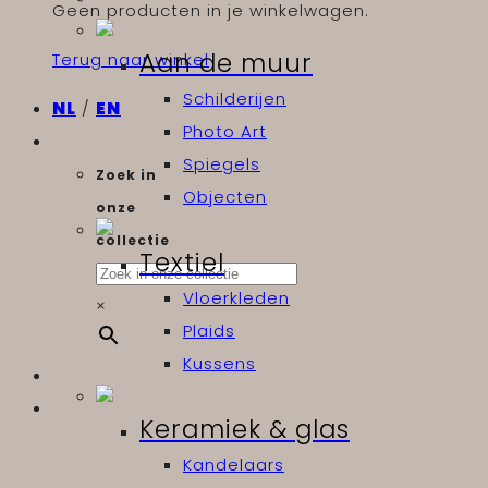
Geen producten in je winkelwagen.
Aan de muur
Terug naar winkel
Schilderijen
NL
/
EN
Photo Art
Spiegels
Zoek in
Objecten
onze
collectie
Textiel
Vloerkleden
×
Plaids
Kussens
Keramiek & glas
Kandelaars