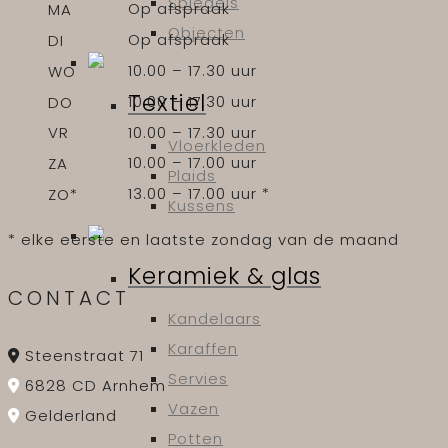
Spiegels
Op afspraak
MA
Objecten
Op afspraak
DI
10.00 – 17.30 uur
WO
Textiel
10.00 – 17.30 uur
DO
10.00 – 17.30 uur
VR
Vloerkleden
10.00 – 17.00 uur
ZA
Plaids
13.00 – 17.00 uur *
ZO*
Kussens
* elke eerste en laatste zondag van de maand
Keramiek & glas
CONTACT
Kandelaars
Karaffen
Steenstraat 71
Servies
6828 CD Arnhem
Vazen
Gelderland
Potten