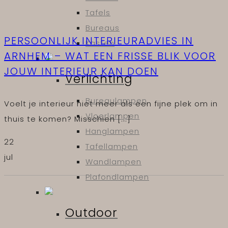
Tafels
Bureaus
PERSOONLIJK INTERIEURADVIES IN
Kasten
ARNHEM – WAT EEN FRISSE BLIK VOOR
JOUW INTERIEUR KAN DOEN
Verlichting
Bureaulampen
Voelt je interieur niet meer als een fijne plek om in
Vloerlampen
thuis te komen? Misschien [...]
Hanglampen
22
Tafellampen
jul
Wandlampen
Plafondlampen
Outdoor