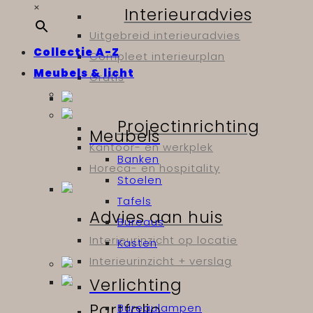
×
Interieuradvies
Uitgebreid interieuradvies
Collectie A-Z
Compleet interieurplan
Meubels & licht
Gratis
Projectinrichting
Meubels
Kantoor- en werkplek
Banken
Horeca- en hospitality
Stoelen
Tafels
Advies aan huis
Bureaus
Interieurinzicht op locatie
Kasten
Interieurinzicht + verslag
Verlichting
Portfolio
Bureaulampen