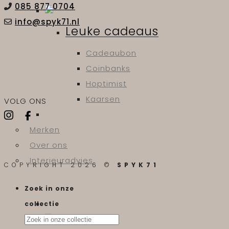
085 877 0704
info@spyk71.nl
Leuke cadeaus
Cadeaubon
Coinbanks
Hoptimist
Kaarsen
VOLG ONS
Merken
Over ons
Interieuradvies
COPYRIGHT 2026 ©
SPYK71
Zoek in onze
collectie