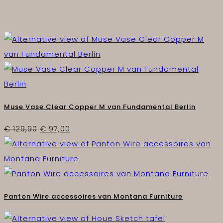
Muse Vase Clear Copper M van Fundamental Berlin
Oorspronkelijke
Huidige
€
129,90
€
97,00
prijs
prijs
was:
is:
€ 129,90.
€ 97,00.
Panton Wire accessoires van Montana Furniture