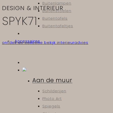
Buitenlampen
DESIGN & INTERIEUR
Buitenstoelen
SPYK71
Buitentafels
Buitentafeltjes
Accessoires
ontdek de collectie
bekijk interieuradvies
Aan de muur
Schilderijen
Photo Art
Spiegels