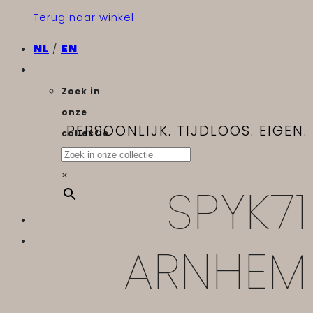
Terug naar winkel
NL
/
EN
Zoek in
onze
PERSOONLIJK. TIJDLOOS. EIGEN.
collectie
×
SPYK71
ARNHEM