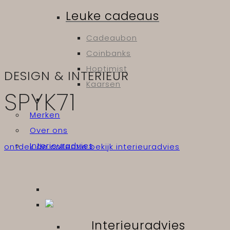
Leuke cadeaus
Cadeaubon
Coinbanks
Hoptimist
DESIGN & INTERIEUR
Kaarsen
SPYK71
Merken
Over ons
Interieuradvies
ontdek de collectie
bekijk interieuradvies
Interieuradvies