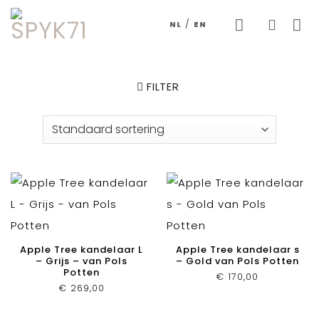
Skip
/
NL
EN
to
content
FILTER
Apple Tree kandelaar L
Apple Tree kandelaar s
– Grijs – van Pols
– Gold van Pols Potten
Potten
€
170,00
€
269,00