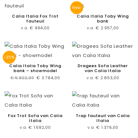
New
Calia Italia Fox Trot
Calia Italia Toby Wing
fauteuil
bank
v.a.
€
994,00
v.a.
€
2.957,00
-35%
Calia Italia Toby Wing
Dragees Sofa Leather
bank – showmodel
van Calia Italia
Oorspronkelijke
Huidige
€
5.822,00
€
3.784,00
v.a.
€
2.853,00
prijs
prijs
was:
is:
€ 5.822,00.
€ 3.784,00.
Fox Trot Sofa van Calia
Trap fauteuil van Calia
Italia
Italia
v.a.
€
1.592,00
v.a.
€
1.379,00