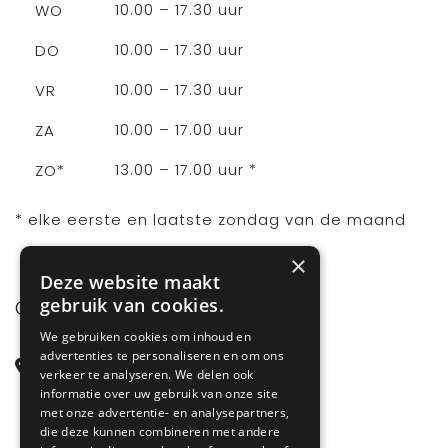
10.00 – 17.30 uur
WO
10.00 – 17.30 uur
DO
10.00 – 17.30 uur
VR
10.00 – 17.00 uur
ZA
13.00 – 17.00 uur *
ZO*
* elke eerste en laatste zondag van de maand
×
Deze website maakt
gebruik van cookies.
CONTACT
We gebruiken cookies om inhoud en
advertenties te personaliseren en om ons
Steenstraat 71
verkeer te analyseren. We delen ook
6828 CD Arnhem
informatie over uw gebruik van onze site
met onze advertentie- en analysepartners,
Gelderland
die deze kunnen combineren met andere