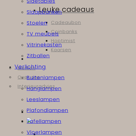
Sidetables
Leuke cadeaus
Slaapbanken
Cadeaubon
Stoelen
Coinbanks
TV meubels
Hoptimist
Vitrinekasten
Kaarsen
Zitballen
Verlichting
Merken
Over ons
Buitenlampen
Interieuradvies
Hanglampen
Leeslampen
Plafondlampen
Tafellampen
Vloerlampen