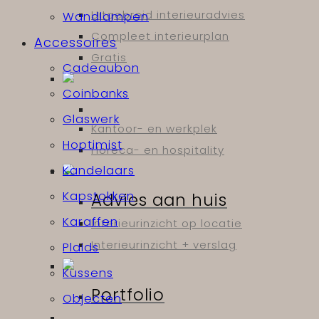
Uitgebreid interieuradvies
Wandlampen
Compleet interieurplan
Accessoires
Gratis
Cadeaubon
Coinbanks
Glaswerk
Kantoor- en werkplek
Hoptimist
Horeca- en hospitality
Kandelaars
Kapstokken
Advies aan huis
Karaffen
Interieurinzicht op locatie
Interieurinzicht + verslag
Plaids
Kussens
Portfolio
Objecten