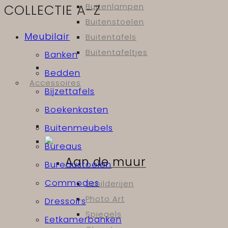
COLLECTIE A-Z
Buitenlampen
Buitenstoelen
Meubilair
Buitentafels
Buitentafeltjes
Banken
Bedden
Accessoires
Bijzettafels
Boekenkasten
Buitenmeubels
Bureaus
Aan de muur
Bureaustoelen
Commodes
Schilderijen
Photo Art
Dressoirs
Spiegels
Eetkamerbanken