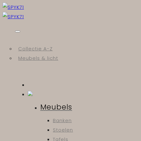
Skip
to
content
Collectie A-Z
Meubels & licht
Meubels
Banken
Stoelen
Tafels