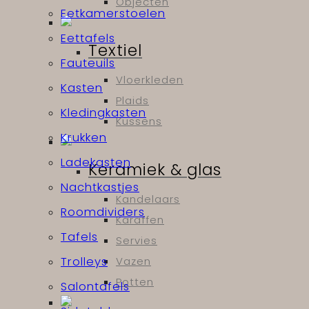
Objecten
Eetkamerstoelen
Eettafels
Textiel
Fauteuils
Vloerkleden
Kasten
Plaids
Kledingkasten
Kussens
Krukken
Ladekasten
Keramiek & glas
Nachtkastjes
Kandelaars
Roomdividers
Karaffen
Tafels
Servies
Trolleys
Vazen
Potten
Salontafels