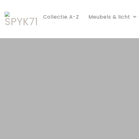
Skip
to
Collectie A-Z
Meubels & licht
content