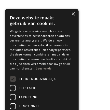
×
Deze website maakt
gebruik van cookies.
SPYK71 SERVICE
We gebruiken cookies om inhoud en
advertenties te personaliseren en om ons
Blogs
verkeer te analyseren. We delen ook
informatie over uw gebruik van onze site
Showroom
met onze advertentie- en analysepartners,
die deze kunnen combineren met andere
Interieuradvies
informatie die u aan hen heeft verstrekt of
die zij hebben verzameld door uw gebruik
Bezorgen & leveren
van hun diensten.
Lees verder
Retourneren & garantie
STRIKT NOODZAKELIJK
All In House Service
PRESTATIE
Algemene voorwaarden
TARGETING
Disclaimer
FUNCTIONEEL