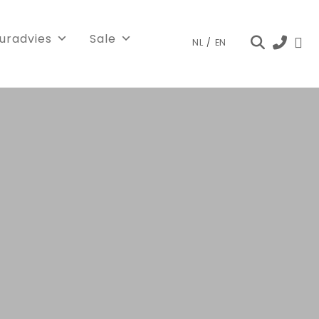
euradvies
Sale
NL
/
EN