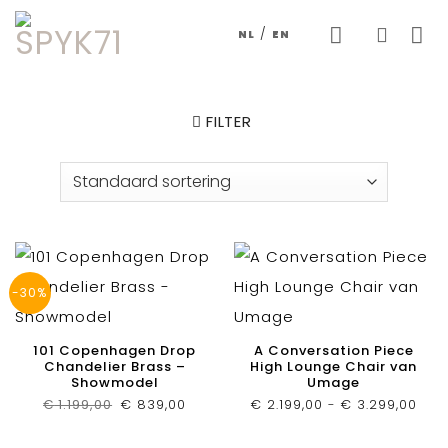
Skip
/
NL
EN
to
content
FILTER
-30%
101 Copenhagen Drop
A Conversation Piece
Chandelier Brass –
High Lounge Chair van
Showmodel
Umage
Oorspronkelijke
Huidige
Prij
€
1.199,00
€
839,00
€
2.199,00
-
€
3.299,00
prijs
prijs
€ 2.
was:
is:
tot
€ 1.199,00.
€ 839,00.
€ 3.