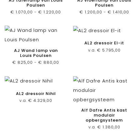
AJ tafellamp van Louis
AJ vloerlamp van Louis
Poulsen
Poulsen
Prijsklasse:
Prijs
€
1.070,00
-
€
1.220,00
€
1.200,00
-
€
1.410,00
€ 1.070,00
€ 1.2
tot
tot
€ 1.220,00
€ 1.4
AL2 dressoir El-it
v.a.
€
5.795,00
AJ Wand lamp van
Louis Poulsen
Prijsklasse:
€
825,00
-
€
880,00
€ 825,00
tot
€ 880,00
AL2 dressoir Nihil
v.a.
€
4.329,00
Alf Dafre Antis kast
modulair
opbergsysteem
v.a.
€
1.380,00