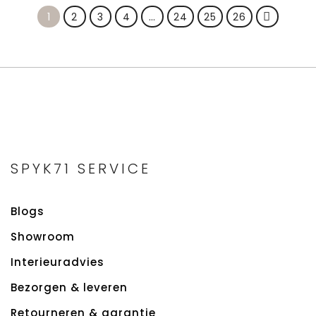
1
2
3
4
…
24
25
26
SPYK71 SERVICE
Blogs
Showroom
Interieuradvies
Bezorgen & leveren
Retourneren & garantie