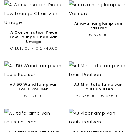
Ainava hanglamp van
Vassara
A Conversation Piece
€
529,00
Low Lounge Chair van
Umage
Prijsklasse:
€
1.519,00
-
€
2.749,00
€ 1.519,00
tot
€ 2.749,00
AJ 50 Wand lamp van
AJ Mini tafellamp van
Louis Poulsen
Louis Poulsen
Prijsk
€
1.120,00
€
855,00
-
€
965,00
€ 855
tot
€ 965