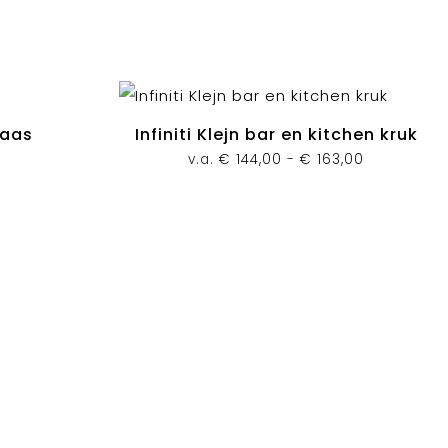
Vaas
Infiniti Klejn bar en kitchen kruk
Prijsklasse:
v.a.
€
144,00
-
€
163,00
€ 144,00
tot
€ 163,00