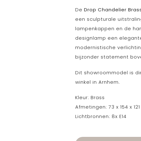
De
Drop Chandelier Bras
een sculpturale uitstral
lampenkappen en de han
designlamp een elegante 
modernistische verlichti
bijzonder statement bove
Dit showroommodel is di
winkel in Arnhem.
Kleur: Brass
Afmetingen: 73 x 154 x 12
Lichtbronnen: 8x E14