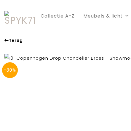
Skip
to
Collectie A-Z
Meubels & licht
content
Terug
-30%