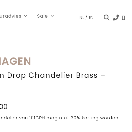
euradvies
Sale
NL
/
EN
HAGEN
n Drop Chandelier Brass –
onkelijke
Huidige
00
prijs
ndelier van 101CPH mag met 30% korting worden
is:
,00.
€ 839,00.