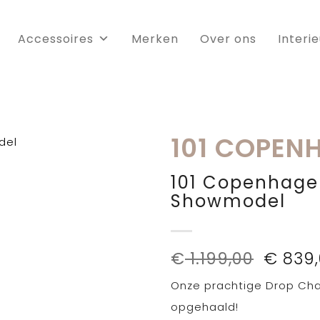
Accessoires
Merken
Over ons
Interi
101 COPEN
101 Copenhage
Showmodel
Oorspr
€
1.199,00
€
839,
prijs
Onze prachtige Drop Cha
was:
€ 1.199
opgehaald!