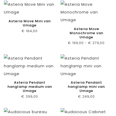
Asteria Move Mini van
Umage
Asteria Move
€
184,00
Monochrome van
Umage
Prijsk
€
199,00
-
€
279,00
€ 199,
tot
€ 279
Asteria Pendant
Asteria Pendant
hanglamp medium van
hanglamp mini van
Umage
Umage
€
399,00
€
249,00