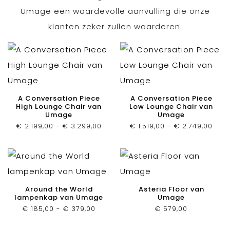
Umage een waardevolle aanvulling die onze
klanten zeker zullen waarderen.
A Conversation Piece
A Conversation Piece
High Lounge Chair van
Low Lounge Chair van
Umage
Umage
Prijsklasse:
Prijs
€
2.199,00
-
€
3.299,00
€
1.519,00
-
€
2.749,00
€ 2.199,00
€ 1.5
tot
tot
€ 3.299,00
€ 2.
Around the World
Asteria Floor van
lampenkap van Umage
Umage
Prijsklasse:
€
185,00
-
€
379,00
€
579,00
€ 185,00
tot
€ 379,00