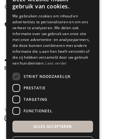
gebruik van cookies.
CONTACT
We gebruiken cookies om inhoud en
advertenties te personaliseren en om ons
Steenstraat 71
verkeer te analyseren. We delen ook
6828 CD Arnhem
informatie over uw gebruik van onze site
met onze advertentie- en analysepartners,
Gelderland
die deze kunnen combineren met andere
informatie die u aan hen heeft verstrekt of
die zij hebben verzameld door uw gebruik
085 877 0704
van hun diensten.
Lees verder
info@spyk71.nl
STRIKT NOODZAKELIJK
PRESTATIE
TARGETING
VOLG ONS
FUNCTIONEEL
ALLES ACCEPTEREN