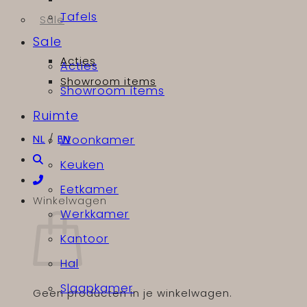
Tafels
Sale
Sale
Acties
Acties
Showroom items
Showroom items
Ruimte
NL
/
EN
Woonkamer
Keuken
Eetkamer
Winkelwagen
Werkkamer
Kantoor
Hal
Slaapkamer
Geen producten in je winkelwagen.