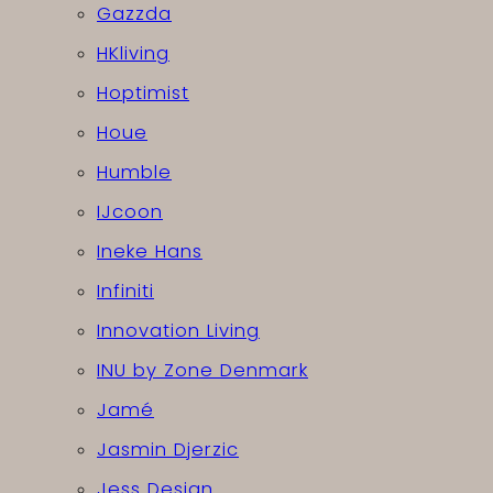
Gazzda
HKliving
Hoptimist
Houe
Humble
IJcoon
Ineke Hans
Infiniti
Innovation Living
INU by Zone Denmark
Jamé
Jasmin Djerzic
Jess Design