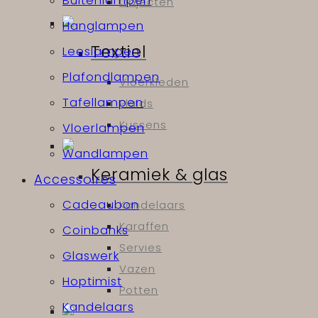
Buitenlampen
Objecten
Hanglampen
Textiel
Leeslampen
Plafondlampen
Vloerkleden
Tafellampen
Plaids
Kussens
Vloerlampen
Wandlampen
Keramiek & glas
Accessoires
Cadeaubon
Kandelaars
Karaffen
Coinbanks
Servies
Glaswerk
Vazen
Hoptimist
Potten
Kandelaars