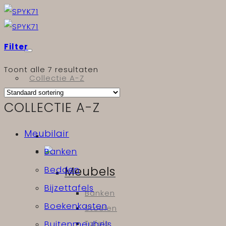
Skip
to
content
Filter
Toont alle 7 resultaten
Collectie A-Z
Meubels & licht
COLLECTIE A-Z
Meubilair
Banken
Meubels
Bedden
Bijzettafels
Banken
Boekenkasten
Stoelen
Tafels
Buitenmeubels