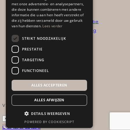
met onze advertentie- en analysepartners,
die deze kunnen combineren met andere
Advies aan huis
informatie die u aan hen heeft verstrekt of
die zij hebben verzameld door uw gebruik
Interieurinzicht op locatie
van hun diensten.
Lees verder
Interieurinzicht + verslag
STRIKT NOODZAKELIJK
Portfolio
PRESTATIE
TARGETING
Sale
FUNCTIONEEL
Acties
Showroom items
ALLES ACCEPTEREN
ALLES AFWIJZEN
Verstuur
DETAILS WEERGEVEN
×
POWERED BY COOKIESCRIPT
Call Now Button