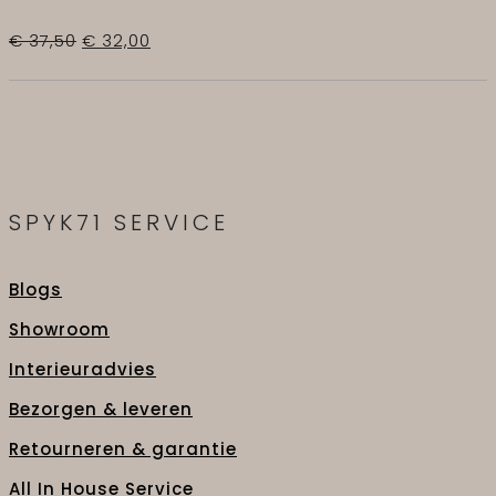
Oorspronkelijke
Huidige
€
37,50
€
32,00
prijs
prijs
was:
is:
€ 37,50.
€ 32,00.
SPYK71 SERVICE
Blogs
Showroom
Interieuradvies
Bezorgen & leveren
Retourneren & garantie
All In House Service