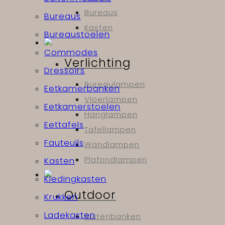
Bureaus
Bureaus
Kasten
Bureaustoelen
Commodes
Verlichting
Dressoirs
Bureaulampen
Eetkamerbanken
Vloerlampen
Eetkamerstoelen
Hanglampen
Eettafels
Tafellampen
Fauteuils
Wandlampen
Plafondlampen
Kasten
Kledingkasten
Outdoor
Krukken
Ladekasten
Buitenbanken