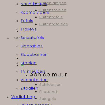
Buitenlampen
Nachtkastjes
Buitenstoelen
Roomdividers
Buitentafels
Tafels
Buitentafeltjes
Trolleys
Salontafels
Accessoires
Sidetables
Slaapbanken
Stoelen
TV meubels
Aan de muur
Vitrinekasten
Schilderijen
Zitballen
Photo Art
Verlichting
Spiegels