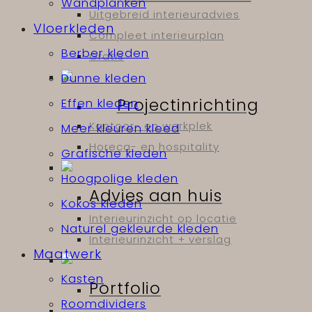
Wandplanken
Uitgebreid interieuradvies
Vloerkleden
Compleet interieurplan
Berber kleden
Gratis
Dunne kleden
Projectinrichting
Effen kleden
Kantoor- en werkplek
Meer kleuren kleed
Horeca- en hospitality
Grafische kleden
Hoogpolige kleden
Advies aan huis
Kokos kleden
Interieurinzicht op locatie
Naturel gekleurde kleden
Interieurinzicht + verslag
Maatwerk
Kasten
Portfolio
Roomdividers