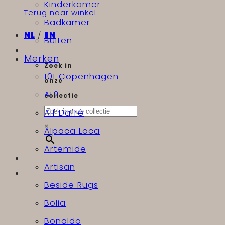
Kinderkamer
Terug naar winkel
Badkamer
NL
/
EN
Buiten
Merken
Zoek in
101 Copenhagen
onze
AL2
collectie
Alf Dafré
×
Alpaca Loca
Artemide
Artisan
Beside Rugs
Bolia
Bonaldo