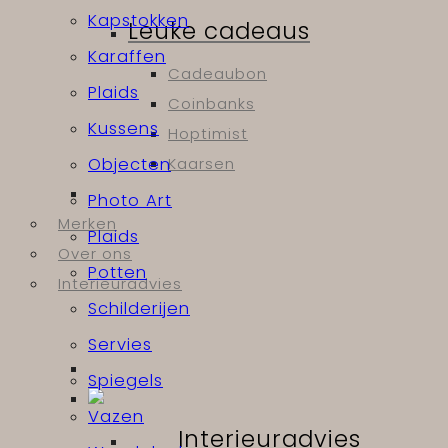
Kapstokken
Leuke cadeaus
Karaffen
Cadeaubon
Plaids
Coinbanks
Kussens
Hoptimist
Objecten
Kaarsen
Photo Art
Merken
Plaids
Over ons
Potten
Interieuradvies
Schilderijen
Servies
Spiegels
Vazen
Interieuradvies