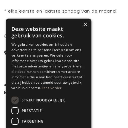
* elke eerste en laatste zondag van de maand
×
Deze website maakt
gebruik van cookies.
CONTACT
We gebruiken cookies om inhoud en
advertenties te personaliseren en om ons
Steenstraat 71
verkeer te analyseren. We delen ook
6828 CD Arnhem
informatie over uw gebruik van onze site
met onze advertentie- en analysepartners,
Gelderland
die deze kunnen combineren met andere
informatie die u aan hen heeft verstrekt of
die zij hebben verzameld door uw gebruik
085 877 0704
van hun diensten.
Lees verder
info@spyk71.nl
STRIKT NOODZAKELIJK
PRESTATIE
TARGETING