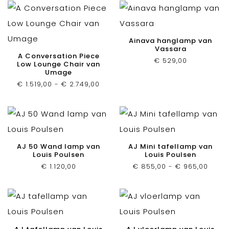
Ainava hanglamp van
Vassara
A Conversation Piece
€
529,00
Low Lounge Chair van
Umage
Prijsklasse:
€
1.519,00
-
€
2.749,00
€ 1.519,00
tot
€ 2.749,00
AJ 50 Wand lamp van
AJ Mini tafellamp van
Louis Poulsen
Louis Poulsen
Prijsk
€
1.120,00
€
855,00
-
€
965,00
€ 855
tot
€ 965