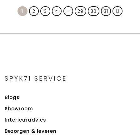
1
2
3
4
…
29
30
31
SPYK71 SERVICE
Blogs
Showroom
Interieuradvies
Bezorgen & leveren