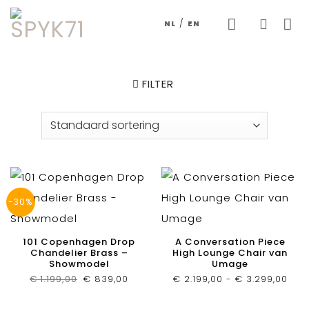
Skip
/
NL
EN
to
content
FILTER
-30%
101 Copenhagen Drop
A Conversation Piece
Chandelier Brass –
High Lounge Chair van
Showmodel
Umage
Oorspronkelijke
Huidige
Prij
€
1.199,00
€
839,00
€
2.199,00
-
€
3.299,00
prijs
prijs
€ 2.
was:
is:
tot
€ 1.199,00.
€ 839,00.
€ 3.