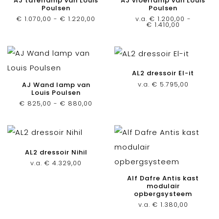
AJ tafellamp van Louis
AJ vloerlamp van Louis
Poulsen
Poulsen
Prijsklasse:
€
1.070,00
-
€
1.220,00
v.a.
€
1.200,00
-
€ 1.070,00
Prijsklasse:
€
1.410,00
tot
€ 1.200,00
€ 1.220,00
tot
€ 1.410,00
AL2 dressoir El-it
v.a.
€
5.795,00
AJ Wand lamp van
Louis Poulsen
Prijsklasse:
€
825,00
-
€
880,00
€ 825,00
tot
€ 880,00
AL2 dressoir Nihil
v.a.
€
4.329,00
Alf Dafre Antis kast
modulair
opbergsysteem
v.a.
€
1.380,00