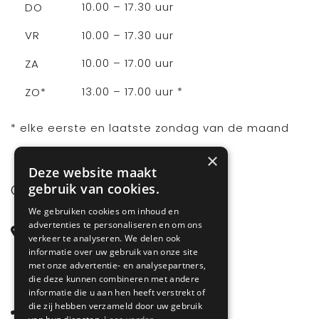
10.00 – 17.30 uur
DO
10.00 – 17.30 uur
VR
10.00 – 17.00 uur
ZA
13.00 – 17.00 uur *
ZO*
* elke eerste en laatste zondag van de maand
×
Deze website maakt
gebruik van cookies.
CONTACT
We gebruiken cookies om inhoud en
advertenties te personaliseren en om ons
Steenstraat 71
verkeer te analyseren. We delen ook
6828 CD Arnhem
informatie over uw gebruik van onze site
met onze advertentie- en analysepartners,
Gelderland
die deze kunnen combineren met andere
informatie die u aan hen heeft verstrekt of
die zij hebben verzameld door uw gebruik
085 877 0704