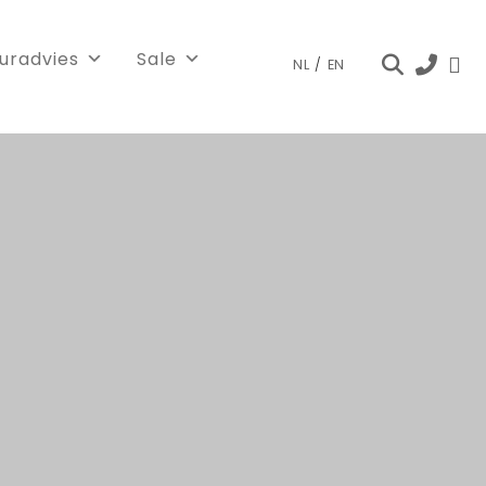
euradvies
Sale
NL
/
EN