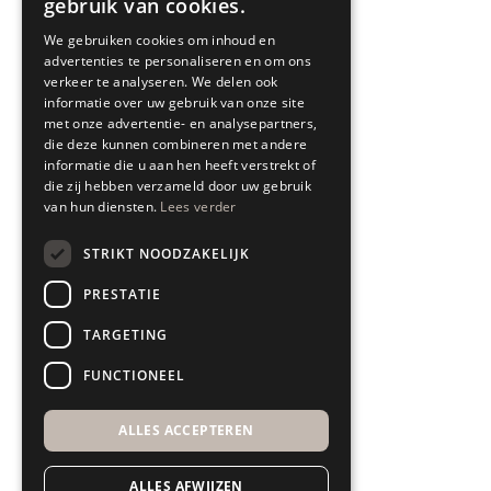
gebruik van cookies.
SPYK71 SERVICE
We gebruiken cookies om inhoud en
advertenties te personaliseren en om ons
Blogs
verkeer te analyseren. We delen ook
informatie over uw gebruik van onze site
Showroom
met onze advertentie- en analysepartners,
die deze kunnen combineren met andere
Interieuradvies
informatie die u aan hen heeft verstrekt of
die zij hebben verzameld door uw gebruik
Bezorgen & leveren
van hun diensten.
Lees verder
Retourneren & garantie
STRIKT NOODZAKELIJK
All In House Service
PRESTATIE
Algemene voorwaarden
TARGETING
Disclaimer
FUNCTIONEEL
ALLES ACCEPTEREN
ALLES AFWIJZEN