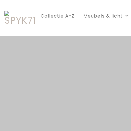
Skip
to
Collectie A-Z
Meubels & licht
content