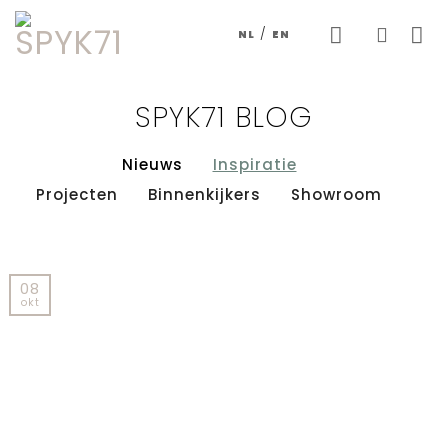
Skip
/
NL
EN
to
content
SPYK71 BLOG
Nieuws
Inspiratie
Projecten
Binnenkijkers
Showroom
08
okt