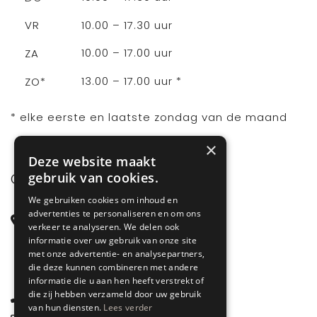
10.00 – 17.30 uur
VR
10.00 – 17.00 uur
ZA
13.00 – 17.00 uur *
ZO*
* elke eerste en laatste zondag van de maand
×
Deze website maakt
gebruik van cookies.
CONTACT
We gebruiken cookies om inhoud en
advertenties te personaliseren en om ons
Steenstraat 71
verkeer te analyseren. We delen ook
6828 CD Arnhem
informatie over uw gebruik van onze site
met onze advertentie- en analysepartners,
Gelderland
die deze kunnen combineren met andere
informatie die u aan hen heeft verstrekt of
die zij hebben verzameld door uw gebruik
085 877 0704
van hun diensten.
Lees verder