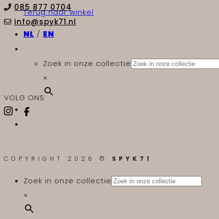
085 877 0704
Terug naar winkel
info@spyk71.nl
NL
/
EN
Zoek in onze collectie
×
VOLG ONS
COPYRIGHT 2026 ©
SPYK71
Zoek in onze collectie
×