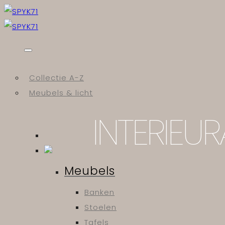
Skip
to
content
Collectie A-Z
Meubels & licht
INTERIEU
Meubels
Banken
Stoelen
Tafels