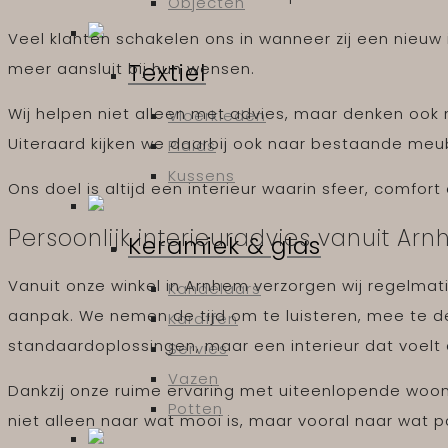
Objecten
Veel klanten schakelen ons in wanneer zij een nieuw i
Textiel
meer aansluit bij hun wensen.
Wij helpen niet alleen met advies, maar denken ook 
Vloerkleden
Uiteraard kijken we daarbij ook naar bestaande meub
Plaids
Kussens
Ons doel is altijd een interieur waarin sfeer, comfo
Persoonlijk interieuradvies vanuit Ar
Keramiek & glas
Vanuit onze winkel in Arnhem verzorgen wij regelmat
Kandelaars
aanpak. We nemen de tijd om te luisteren, mee te 
Karaffen
standaardoplossingen, maar een interieur dat voelt a
Servies
Vazen
Dankzij onze ruime ervaring met uiteenlopende woons
Potten
niet alleen naar wat mooi is, maar vooral naar wat pa