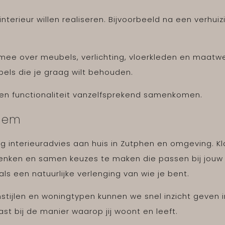
nterieur willen realiseren. Bijvoorbeeld na een verhui
mee over meubels, verlichting, vloerkleden en maatwe
els die je graag wilt behouden.
rt en functionaliteit vanzelfsprekend samenkomen.
nhem
ig interieuradvies aan huis in Zutphen en omgeving. K
denken en samen keuzes te maken die passen bij jouw
ls een natuurlijke verlenging van wie je bent.
tijlen en woningtypen kunnen we snel inzicht geven i
st bij de manier waarop jij woont en leeft.