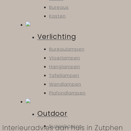
Bureaus
Kasten
Verlichting
Bureaulampen
Vloerlampen
Hanglampen
Tafellampen
Wandlampen
Plafondlampen
Outdoor
Buitenbanken
Interieuradvies aan huis in Zutphen