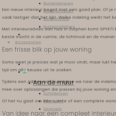
Buitenlampen
Een nieuw interieur begint met een goed plan. Of je 
Buitenstoelen
vaak lastiger dan het lijkt. Welke indeling werkt he
Buitentafels
Buitentafeltjes
Met interieuradvies aan huis in Zutphen komt SPYK71 
beste inzicht in de ruimte, de lichtinval en de manie
Accessoires
Een frisse blik op jouw woning
Soms weet je precies wat je mooi vindt, maar lukt 
tijd om alle keuzes uit te zoeken.
Aan de muur
Tijdens een advies aan huis kijken we naar de indeli
mee over oplossingen die passen bij jouw woning en
Schilderijen
Of het nu gaat om één ruimte of een complete woning
Photo Art
Spiegels
Van idee naar een compleet interieu