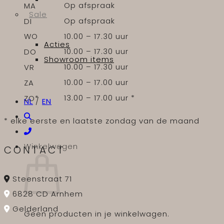
Op afspraak
MA
Sale
Op afspraak
DI
10.00 – 17.30 uur
WO
Acties
10.00 – 17.30 uur
DO
Showroom items
10.00 – 17.30 uur
VR
10.00 – 17.00 uur
ZA
13.00 – 17.00 uur *
ZO*
NL
/
EN
* elke eerste en laatste zondag van de maand
Winkelwagen
CONTACT
Steenstraat 71
6828 CD Arnhem
Gelderland
Geen producten in je winkelwagen.