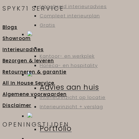
Uitgebreid interieuradvies
SPYK71 SERVICE
Compleet interieurplan
Gratis
Blogs
Showroom
Interieuradvies
Kantoor- en werkplek
Bezorgen & leveren
Horeca- en hospitality
Retourneren & garantie
All In House Service
Advies aan huis
Algemene voorwaarden
Interieurinzicht op locatie
Disclaimer
Interieurinzicht + verslag
OPENINGSTIJDEN
Portfolio