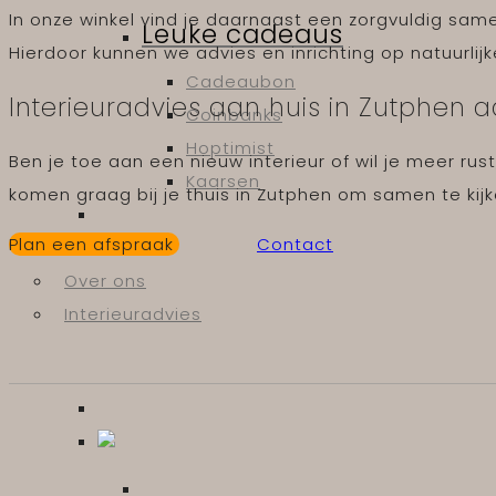
In onze winkel vind je daarnaast een zorgvuldig sa
Leuke cadeaus
Hierdoor kunnen we advies en inrichting op natuurlijk
Cadeaubon
Interieuradvies aan huis in Zutphen
Coinbanks
Hoptimist
Ben je toe aan een nieuw interieur of wil je meer r
Kaarsen
komen graag bij je thuis in Zutphen om samen te kij
Plan een afspraak
Contact
Merken
Over ons
Interieuradvies