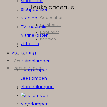
Sidetables
Leuke cadeaus
Slaapbanken
Cadeaubon
Stoelen
Coinbanks
TV meubels
Hoptimist
Vitrinekasten
Kaarsen
Zitballen
Verlichting
Merken
Over ons
Buitenlampen
Interieuradvies
Hanglampen
Leeslampen
Plafondlampen
Tafellampen
Vloerlampen