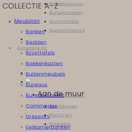
COLLECTIE A-Z
Buitenlampen
Buitenstoelen
Meubilair
Buitentafels
Buitentafeltjes
Banken
Bedden
Accessoires
Bijzettafels
Boekenkasten
Buitenmeubels
Bureaus
Aan de muur
Bureaustoelen
Commodes
Schilderijen
Photo Art
Dressoirs
Spiegels
Eetkamerbanken