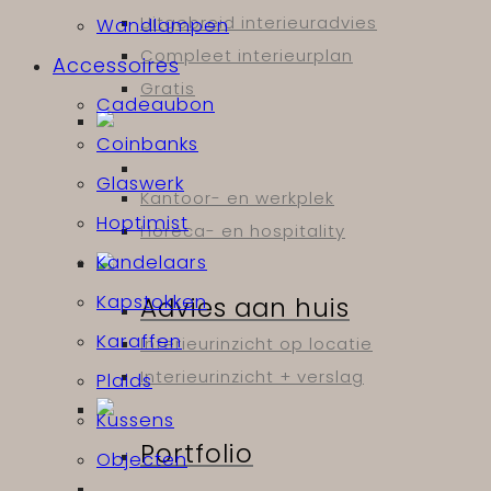
Uitgebreid interieuradvies
Wandlampen
Compleet interieurplan
Accessoires
Gratis
Cadeaubon
Coinbanks
Glaswerk
Kantoor- en werkplek
Hoptimist
Horeca- en hospitality
Kandelaars
Kapstokken
Advies aan huis
Karaffen
Interieurinzicht op locatie
Interieurinzicht + verslag
Plaids
Kussens
Portfolio
Objecten