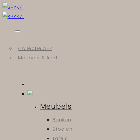
Skip
to
content
Collectie A-Z
Meubels & licht
Meubels
Banken
Stoelen
Tafels