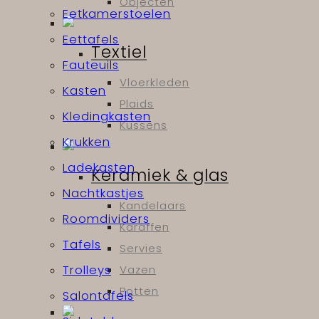
Objecten
Eetkamerstoelen
Eettafels
Textiel
Fauteuils
Vloerkleden
Kasten
Plaids
Kledingkasten
Kussens
Krukken
Ladekasten
Keramiek & glas
Nachtkastjes
Kandelaars
Roomdividers
Karaffen
Tafels
Servies
Trolleys
Vazen
Potten
Salontafels