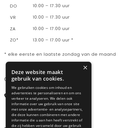
10.00 – 17.30 uur
DO
10.00 – 17.30 uur
VR
10.00 – 17.00 uur
ZA
13.00 – 17.00 uur *
ZO*
* elke eerste en laatste zondag van de maand
×
Deze website maakt
gebruik van cookies.
CONTACT
We gebruiken cookies om inhoud en
advertenties te personaliseren en om ons
Steenstraat 71
verkeer te analyseren. We delen ook
6828 CD Arnhem
informatie over uw gebruik van onze site
met onze advertentie- en analysepartners,
Gelderland
die deze kunnen combineren met andere
informatie die u aan hen heeft verstrekt of
die zij hebben verzameld door uw gebruik
085 877 0704