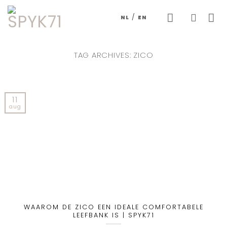
Skip
/
NL
EN
to
content
TAG ARCHIVES:
ZICO
11
aug
WAAROM DE ZICO EEN IDEALE COMFORTABELE
LEEFBANK IS | SPYK71