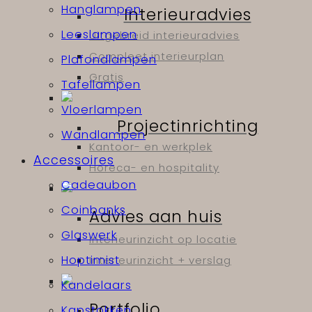
Hanglampen
Interieuradvies
Leeslampen
Uitgebreid interieuradvies
Compleet interieurplan
Plafondlampen
Gratis
Tafellampen
Vloerlampen
Projectinrichting
Wandlampen
Kantoor- en werkplek
Accessoires
Horeca- en hospitality
Cadeaubon
Coinbanks
Advies aan huis
Glaswerk
Interieurinzicht op locatie
Hoptimist
Interieurinzicht + verslag
Kandelaars
Portfolio
Kapstokken