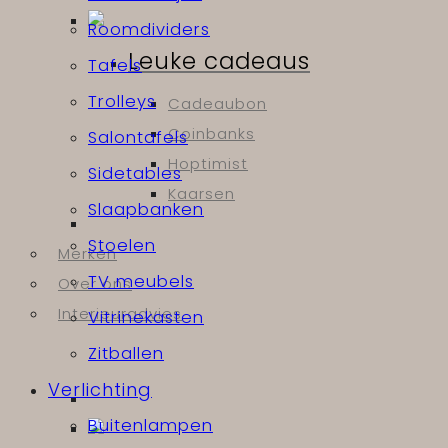
Roomdividers
Leuke cadeaus
Tafels
Trolleys
Cadeaubon
Coinbanks
Salontafels
Hoptimist
Sidetables
Kaarsen
Slaapbanken
Stoelen
Merken
TV meubels
Over ons
Interieuradvies
Vitrinekasten
Zitballen
Verlichting
Buitenlampen