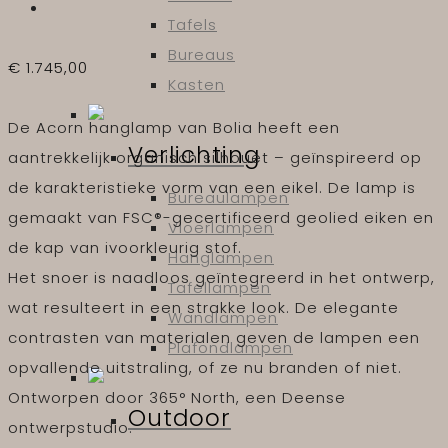
Tafels
Bureaus
€
1.745,00
Kasten
De Acorn hanglamp van Bolia heeft een
Verlichting
aantrekkelijk organisch silhouet – geïnspireerd op
de karakteristieke vorm van een eikel. De lamp is
Bureaulampen
gemaakt van FSC®-gecertificeerd geolied eiken en
Vloerlampen
de kap van ivoorkleurig stof.
Hanglampen
Het snoer is naadloos geïntegreerd in het ontwerp,
Tafellampen
wat resulteert in een strakke look. De elegante
Wandlampen
contrasten van materialen geven de lampen een
Plafondlampen
opvallende uitstraling, of ze nu branden of niet.
Ontworpen door 365° North, een Deense
Outdoor
ontwerpstudio.