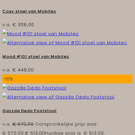
Cosy stoel van Mobitec
v.a.
€
308,00
Mood #101 stoel van Mobitec
v.a.
€
449,00
-10%
Gazzda Dedo Footstool
v.a.
€
570,00
Oorspronkelijke prijs was:
€ 570,00.
€
513,00
Huidige prijs is: € 513,00.