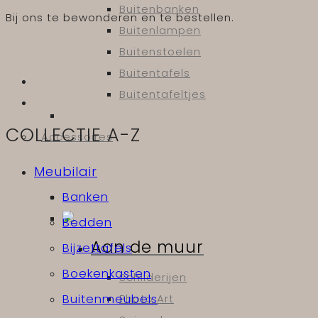
Buitenbanken
Bij ons te bewonderen en te bestellen.
Buitenlampen
Buitenstoelen
Buitentafels
Buitentafeltjes
COLLECTIE A-Z
Accessoires
Meubilair
Banken
Bedden
Aan de muur
Bijzettafels
Boekenkasten
Schilderijen
Photo Art
Buitenmeubels