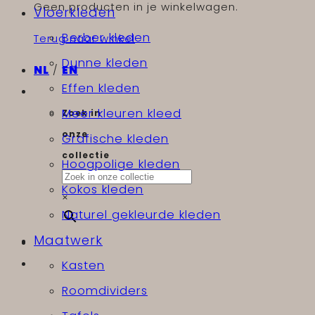
Geen producten in je winkelwagen.
Vloerkleden
Berber kleden
Terug naar winkel
Dunne kleden
NL
/
EN
Effen kleden
Meer kleuren kleed
Zoek in
onze
Grafische kleden
collectie
Hoogpolige kleden
Kokos kleden
×
Naturel gekleurde kleden
Maatwerk
Kasten
Roomdividers