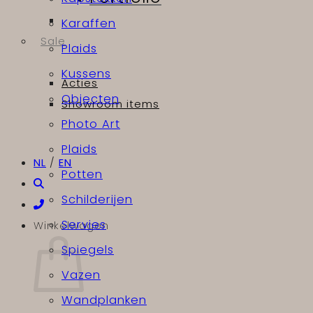
Karaffen
Sale
Plaids
Kussens
Acties
Objecten
Showroom items
Photo Art
Plaids
NL
/
EN
Potten
Schilderijen
Servies
Winkelwagen
Spiegels
Vazen
Wandplanken