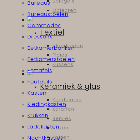
Spiegels
Bureaus
Objecten
Bureaustoelen
Commodes
Textiel
Dressoirs
Vloerkleden
Eetkamerbanken
Plaids
Eetkamerstoelen
Kussens
Eettafels
Fauteuils
Keramiek & glas
Kasten
Kandelaars
Kledingkasten
Karaffen
Krukken
Servies
Ladekasten
Vazen
Potten
Nachtkastjes