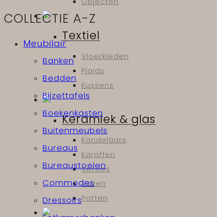
Objecten
COLLECTIE A-Z
Textiel
Meubilair
Vloerkleden
Banken
Plaids
Bedden
Kussens
Bijzettafels
Boekenkasten
Keramiek & glas
Buitenmeubels
Kandelaars
Bureaus
Karaffen
Bureaustoelen
Servies
Commodes
Vazen
Potten
Dressoirs