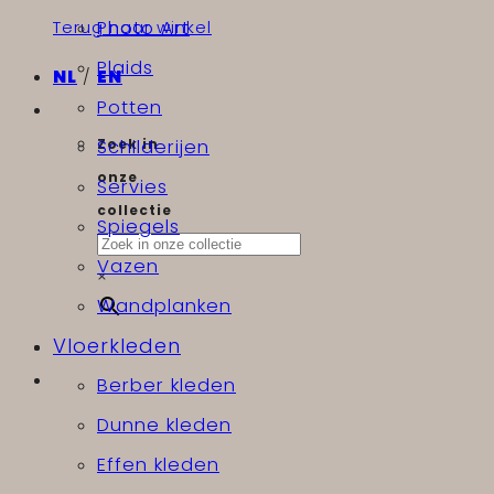
Terug naar winkel
Photo Art
Plaids
NL
/
EN
Potten
Zoek in
Schilderijen
onze
Servies
collectie
Spiegels
Vazen
×
Wandplanken
Vloerkleden
Berber kleden
Dunne kleden
Effen kleden