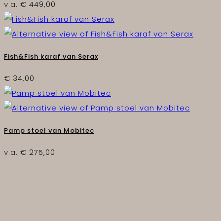
v.a.
€
449,00
Fish&Fish karaf van Serax
€
34,00
Pamp stoel van Mobitec
v.a.
€
275,00