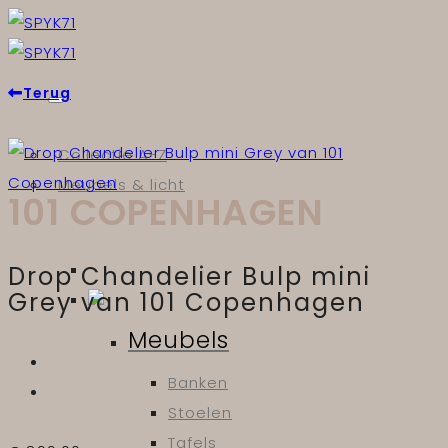
Skip
to
content
Terug
Collectie A-Z
Meubels & licht
101 COPENHAGEN
Drop Chandelier Bulp mini
Grey van 101 Copenhagen
Meubels
Banken
Stoelen
Tafels