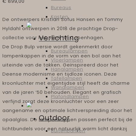
€
899,00
Bureaus
Kasten
De ontwerpers Kristian Sofus Hansen en Tommy
Hyldahl ontwerpen in 2018 de prachtige Drop-
Verlichting
collectie voor het merk 101 Copenhagen.
De Drop Bulp versie wordt gekenmerkt door
Bureaulampen
lampenkappen in de vorm van een bol aan het
Vloerlampen
uiteinde van de takken. Geïnspireerd door het
Hanglampen
Deense modernisme en tijdloze iconen. Deze
Tafellampen
kroonluchter met eigentijdse stijl heeft de charme
Wandlampen
van de jaren ‘50 behouden. Elegant en grafisch
Plafondlampen
verfijnd zorgt deze kroonluchter voor een zeer
aangename en optimale lichtverspreiding door het
Outdoor
opaalglas. De lampenkappen passen perfect bij de
lichtbundels voor een natuurlijk warm licht dankzij
Buitenbanken