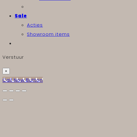
Sale
Acties
Showroom items
Verstuur
×
Call Now Button