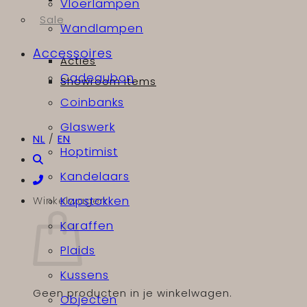
Vloerlampen
Sale
Wandlampen
Accessoires
Acties
Cadeaubon
Showroom items
Coinbanks
Glaswerk
NL
/
EN
Hoptimist
Kandelaars
Winkelwagen
Kapstokken
Karaffen
Plaids
Kussens
Geen producten in je winkelwagen.
Objecten