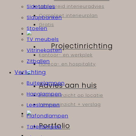
Uitgebreid interieuradvies
Sidetables
Compleet interieurplan
Slaapbanken
Gratis
Stoelen
TV meubels
Projectinrichting
Vitrinekasten
Kantoor- en werkplek
Zitballen
Horeca- en hospitality
Verlichting
Buitenlampen
Advies aan huis
Hanglampen
Interieurinzicht op locatie
Interieurinzicht + verslag
Leeslampen
Plafondlampen
Portfolio
Tafellampen