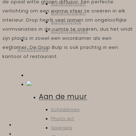
de opaal witte glazen diffusor. Een perfecte
Buitenlampen
verlichting om een ​​warme sfeer te creëren in elk
Buitenstoelen
interieur. Drop heeft veel armen om ongelooflijke
Buitentafels
vormvariaties in de ruimte te creëren, dus het vindt
Buitentafeltjes
zijn plaats in zowel een woonkamer als een
eetkamer. De Drop Bulp is ook prachtig in een
Accessoires
kantoor of restaurant.
Aan de muur
Schilderijen
Photo Art
Spiegels