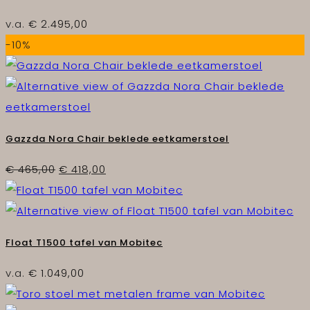
v.a.
€
2.495,00
-10%
Gazzda Nora Chair beklede eetkamerstoel
Oorspronkelijke
Huidige
€
465,00
€
418,00
prijs
prijs
was:
is:
€ 465,00.
€ 418,00.
Float T1500 tafel van Mobitec
v.a.
€
1.049,00