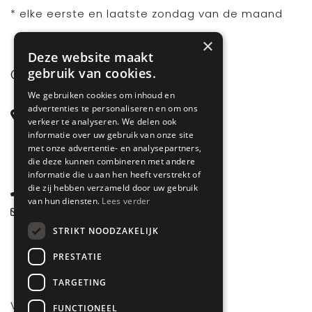
* elke eerste en laatste zondag van de maand
×
Deze website maakt
gebruik van cookies.
CONTACT
We gebruiken cookies om inhoud en
advertenties te personaliseren en om ons
Steenstraat 71
verkeer te analyseren. We delen ook
6828 CD Arnhem
informatie over uw gebruik van onze site
met onze advertentie- en analysepartners,
Gelderland
die deze kunnen combineren met andere
informatie die u aan hen heeft verstrekt of
die zij hebben verzameld door uw gebruik
085 877 0704
van hun diensten.
Lees verder
info@spyk71.nl
STRIKT NOODZAKELIJK
PRESTATIE
TARGETING
VOLG ONS
FUNCTIONEEL