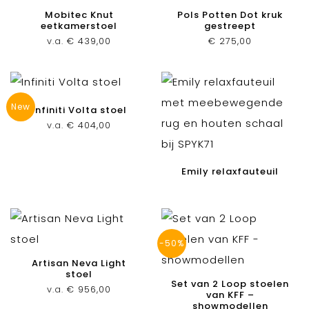
Mobitec Knut
Pols Potten Dot kruk
eetkamerstoel
gestreept
v.a.
€
439,00
€
275,00
New
Infiniti Volta stoel
v.a.
€
404,00
Emily relaxfauteuil
-50%
Artisan Neva Light
stoel
Set van 2 Loop stoelen
v.a.
€
956,00
van KFF –
showmodellen