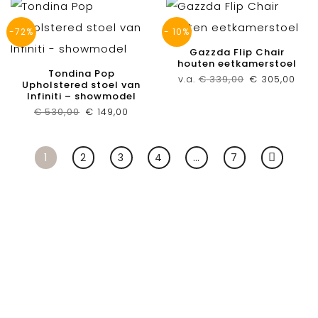
-72%
- 10%
Gazzda Flip Chair
houten eetkamerstoel
Tondina Pop
Oorspronkeli
Huid
v.a.
€
339,00
€
305,00
Upholstered stoel van
prijs
prijs
Infiniti – showmodel
was:
is:
€ 339,00.
€ 30
Oorspronkelijke
Huidige
€
530,00
€
149,00
prijs
prijs
was:
is:
€ 530,00.
€ 149,00.
1
2
3
4
…
7