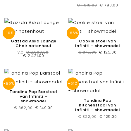
Oorspronkelij
Huidi
€
1.618,00
€
790,00
prijs
prijs
was:
is:
€ 1.618,00.
€ 790,
-10%
-66%
Gazzda Aska Lounge
Cookie stoel van
Chair notenhout
Infiniti – showmodel
Oorspronkelijk
Huidig
v.a.
€
2.690,00
€
375,00
€
125,00
Oorspronkelijke
Huidige
prijs
prijs
€
2.421,00
prijs
prijs
was:
is:
was:
is:
€ 375,00.
€ 125,0
€ 2.690,00.
€ 2.421,00.
-59%
-61%
Tondina Pop Barstool
van Infiniti –
Tondina Pop
showmodel
Kitchenstool van
Oorspronkelijke
Huidige
€
362,00
€
149,00
Infiniti – showmodel
prijs
prijs
was:
is:
Oorspronkelij
Huidig
€
322,00
€
125,00
€ 362,00.
€ 149,00.
prijs
prijs
was:
is:
€ 322,00.
€ 125,0