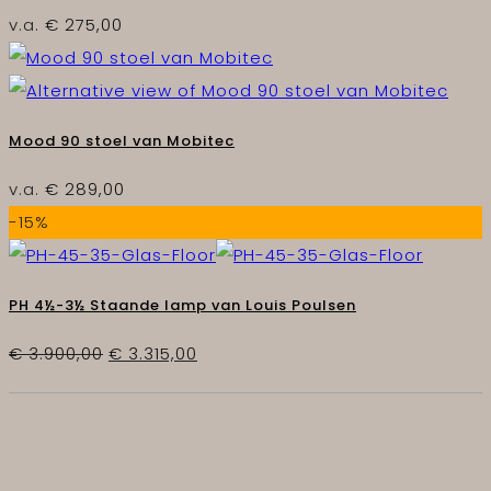
v.a.
€
275,00
Mood 90 stoel van Mobitec
v.a.
€
289,00
-15%
PH 4½-3½ Staande lamp van Louis Poulsen
Oorspronkelijke
Huidige
€
3.900,00
€
3.315,00
prijs
prijs
was:
is:
€ 3.900,00.
€ 3.315,00.