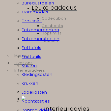
Bureaustoelen
Leuke cadeaus
Commodes
Cadeaubon
Dressoirs
Coinbanks
Eetkamerbanken
Hoptimist
Eetkamerstoelen
Kaarsen
Eettafels
Merken
Fauteuils
Over ons
Kasten
Interieuradvies
Kledingkasten
Krukken
Ladekasten
Nachtkastjes
Interieuradvies
Roomdividers