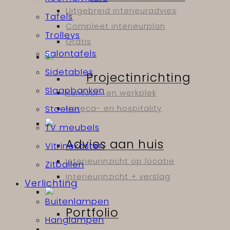
Uitgebreid interieuradvies
Tafels
Compleet interieurplan
Trolleys
Gratis
Salontafels
Sidetables
Projectinrichting
Slaapbanken
Kantoor- en werkplek
Horeca- en hospitality
Stoelen
TV meubels
Advies aan huis
Vitrinekasten
Interieurinzicht op locatie
Zitballen
Interieurinzicht + verslag
Verlichting
Buitenlampen
Portfolio
Hanglampen