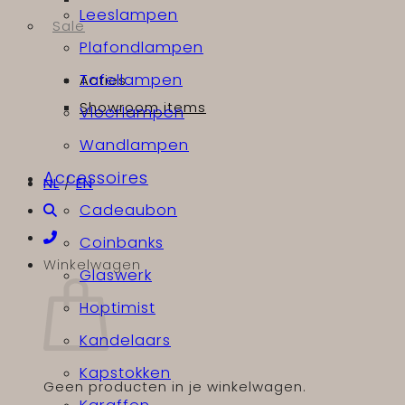
Leeslampen
Sale
Plafondlampen
Tafellampen
Acties
Showroom items
Vloerlampen
Wandlampen
Accessoires
NL
/
EN
Cadeaubon
Coinbanks
Winkelwagen
Glaswerk
Hoptimist
Kandelaars
Kapstokken
Geen producten in je winkelwagen.