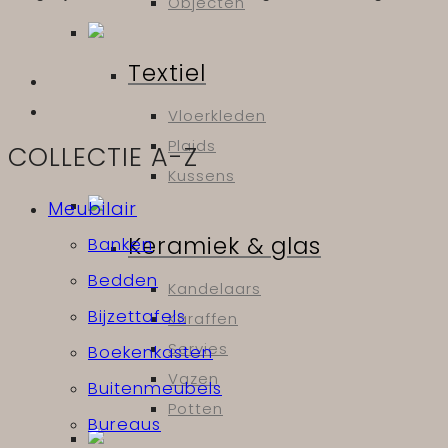
Objecten
Textiel
Vloerkleden
Plaids
COLLECTIE A-Z
Kussens
Meubilair
Keramiek & glas
Banken
Bedden
Kandelaars
Bijzettafels
Karaffen
Servies
Boekenkasten
Vazen
Buitenmeubels
Potten
Bureaus