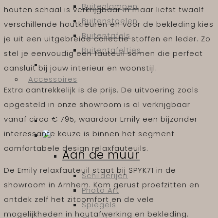
Buitenlampen
houten schaal is verkrijgbaar in maar liefst twaalf
Buitenstoelen
verschillende houtkleuren en voor de bekleding kies
Buitentafels
je uit een uitgebreide collectie stoffen en leder. Zo
Buitentafeltjes
stel je eenvoudig een fauteuil samen die perfect
aansluit bij jouw interieur en woonstijl.
Accessoires
Extra aantrekkelijk is de prijs. De uitvoering zoals
opgesteld in onze showroom is al verkrijgbaar
vanaf circa € 795, waardoor Emily een bijzonder
interessante keuze is binnen het segment
comfortabele design relaxfauteuils.
Aan de muur
De Emily relaxfauteuil staat bij SPYK71 in de
Schilderijen
showroom in Arnhem. Kom gerust proefzitten en
Photo Art
ontdek zelf het zitcomfort en de vele
Spiegels
mogelijkheden in houtafwerking en bekleding.