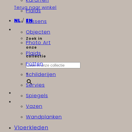
Karaffen
Terug naar winkel
Plaids
NL
/
EN
Kussens
Objecten
Zoek in
Photo Art
onze
Plaids
collectie
Potten
×
Schilderijen
Servies
Spiegels
Vazen
Wandplanken
Vloerkleden