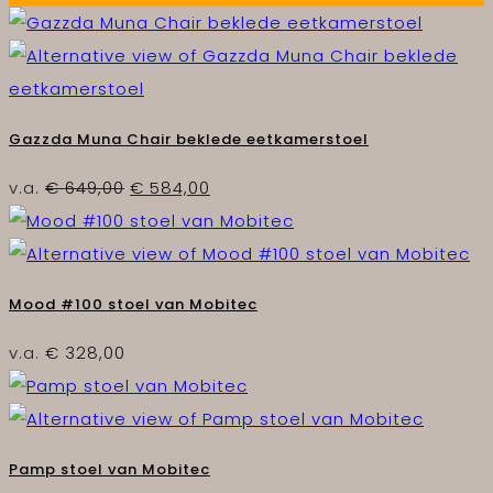
Gazzda Muna Chair beklede eetkamerstoel
Oorspronkelijke
Huidige
v.a.
€
649,00
€
584,00
prijs
prijs
was:
is:
€ 649,00.
€ 584,00.
Mood #100 stoel van Mobitec
v.a.
€
328,00
Pamp stoel van Mobitec