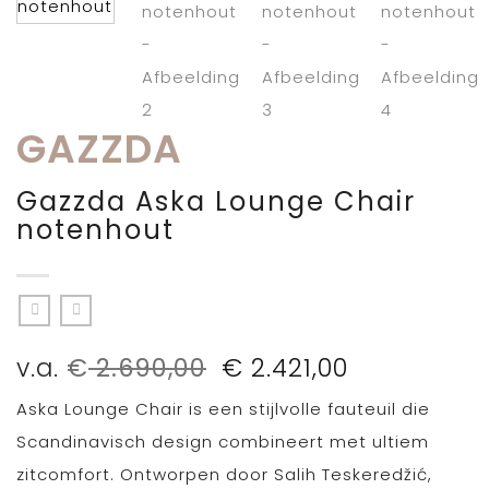
GAZZDA
Gazzda Aska Lounge Chair
notenhout
Oorspronkelijke
Huidige
v.a.
€
2.690,00
€
2.421,00
prijs
prijs
Aska Lounge Chair is een stijlvolle fauteuil die
was:
is:
€ 2.690,00.
€ 2.421,00.
Scandinavisch design combineert met ultiem
zitcomfort. Ontworpen door Salih Teskeredžić,