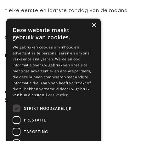
* elke eerste en laatste zondag van de maand
×
Deze website maakt
gebruik van cookies.
CONTACT
We gebruiken cookies om inhoud en
advertenties te personaliseren en om ons
Steenstraat 71
verkeer te analyseren. We delen ook
6828 CD Arnhem
informatie over uw gebruik van onze site
met onze advertentie- en analysepartners,
Gelderland
die deze kunnen combineren met andere
informatie die u aan hen heeft verstrekt of
die zij hebben verzameld door uw gebruik
085 877 0704
van hun diensten.
Lees verder
info@spyk71.nl
STRIKT NOODZAKELIJK
PRESTATIE
TARGETING