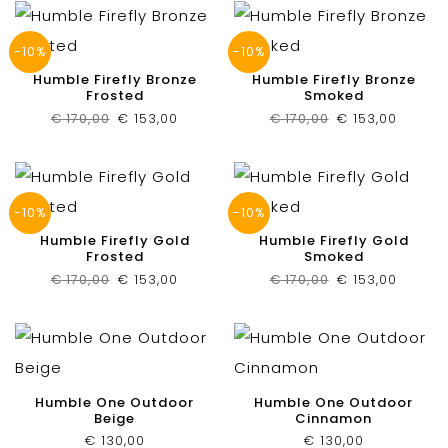
-10%
-10%
Humble Firefly Bronze
Humble Firefly Bronze
Frosted
Smoked
Oorspronkelijke
Huidige
Oorspronkelijk
Huidig
€
170,00
€
153,00
€
170,00
€
153,00
prijs
prijs
prijs
prijs
was:
is:
was:
is:
€ 170,00.
€ 153,00.
€ 170,00.
€ 153,0
-10%
-10%
Humble Firefly Gold
Humble Firefly Gold
Frosted
Smoked
Oorspronkelijke
Huidige
Oorspronkelijk
Huidig
€
170,00
€
153,00
€
170,00
€
153,00
prijs
prijs
prijs
prijs
was:
is:
was:
is:
€ 170,00.
€ 153,00.
€ 170,00.
€ 153,0
Humble One Outdoor
Humble One Outdoor
Beige
Cinnamon
€
130,00
€
130,00