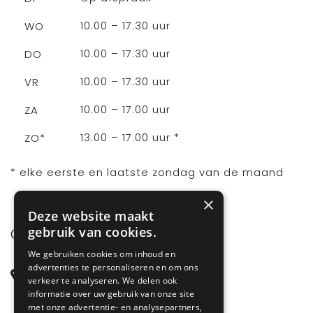
10.00 – 17.30 uur
WO
10.00 – 17.30 uur
DO
10.00 – 17.30 uur
VR
10.00 – 17.00 uur
ZA
13.00 – 17.00 uur *
ZO*
* elke eerste en laatste zondag van de maand
×
Deze website maakt
gebruik van cookies.
CONTACT
We gebruiken cookies om inhoud en
advertenties te personaliseren en om ons
Steenstraat 71
verkeer te analyseren. We delen ook
6828 CD Arnhem
informatie over uw gebruik van onze site
met onze advertentie- en analysepartners,