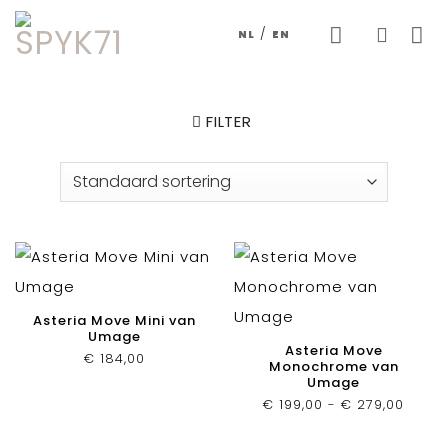
Skip
/
NL
EN
to
content
FILTER
Asteria Move Mini van
Umage
Asteria Move
€
184,00
Monochrome van
Umage
Prijsk
€
199,00
-
€
279,00
€ 199,
tot
€ 279