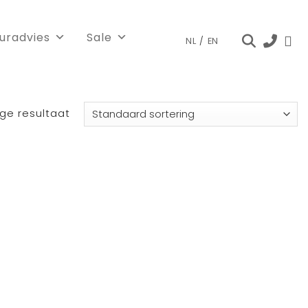
euradvies
Sale
NL
/
EN
ge resultaat