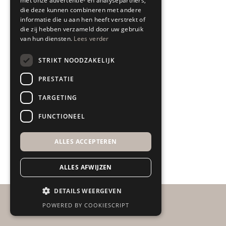
met onze advertentie- en analysepartners,
die deze kunnen combineren met andere
Interieuradvies
informatie die u aan hen heeft verstrekt of
die zij hebben verzameld door uw gebruik
Bezorgen & leveren
van hun diensten.
Lees verder
Retourneren & garantie
STRIKT NOODZAKELIJK
All In House Service
PRESTATIE
Algemene voorwaarden
TARGETING
Disclaimer
FUNCTIONEEL
ALLES ACCEPTEREN
ALLES AFWIJZEN
DETAILS WEERGEVEN
POWERED BY COOKIESCRIPT