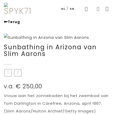
Skip
/
NL
EN
to
content
Terug
Sunbathing in Arizona van
Slim Aarons
v.a.
€
250,00
Vrouw aan het zonnebaden bij het zwembad van
Tom Darlington in Carefree, Arizona, april 1967.
(Slim Aarons/Hulton Archief/Getty Images)