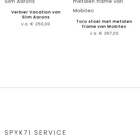
Verbier Vacation van
Slim Aarons
Toro stoel met metalen
v.a.
€
250,00
frame van Mobitec
v.a.
€
367,00
SPYK71 SERVICE