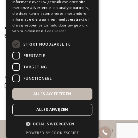
6828 CD Arnhem
informatie over uw gebruik van onze site
met onze advertentie- en analysepartners,
Gelderland
die deze kunnen combineren met andere
informatie die u aan hen heeft verstrekt of
die zij hebben verzameld door uw gebruik
085 877 0704
van hun diensten.
Lees verder
info@spyk71.nl
STRIKT NOODZAKELIJK
PRESTATIE
TARGETING
VOLG ONS
FUNCTIONEEL
ALLES ACCEPTEREN
ALLES AFWIJZEN
DETAILS WEERGEVEN
COPYRIGHT 2026 ©
SPYK71
POWERED BY COOKIESCRIPT