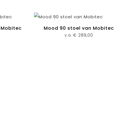
n Mobitec
Mood 90 stoel van Mobitec
v.a.
€
289,00