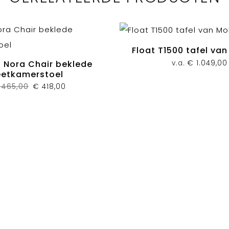
Float T1500 tafel va
v.a.
€
1.049,00
 Nora Chair beklede
eetkamerstoel
Oorspronkelijke
Huidige
465,00
€
418,00
prijs
prijs
was:
is:
€ 465,00.
€ 418,00.