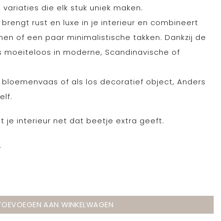
e variaties die elk stuk uniek maken.
 brengt rust en luxe in je interieur en combineert
men of een paar minimalistische takken. Dankzij de
s moeiteloos in moderne, Scandinavische of
s bloemenvaas of als los decoratief object, Anders
elf.
t je interieur net dat beetje extra geeft.
.
as Anders aantal
TOEVOEGEN AAN WINKELWAGEN