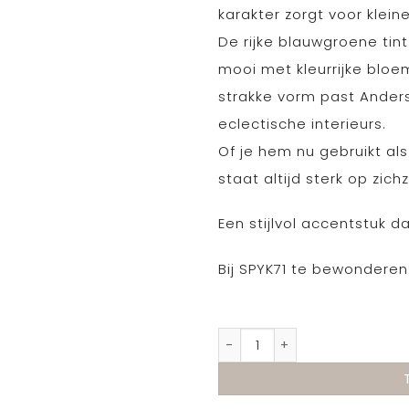
karakter zorgt voor klein
De rijke blauwgroene tint
mooi met kleurrijke bloe
strakke vorm past Ander
eclectische interieurs.
Of je hem nu gebruikt al
staat altijd sterk op zichz
Een stijlvol accentstuk da
Bij SPYK71 te bewonderen
Urban Nature Culture va