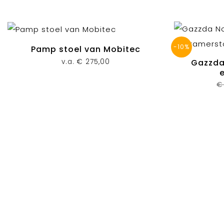
-10%
Pamp stoel van Mobitec
v.a.
€
275,00
Gazzda
€