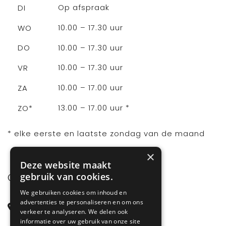
Op afspraak
DI
10.00 – 17.30 uur
WO
10.00 – 17.30 uur
DO
10.00 – 17.30 uur
VR
10.00 – 17.00 uur
ZA
13.00 – 17.00 uur *
ZO*
* elke eerste en laatste zondag van de maand
×
Deze website maakt
gebruik van cookies.
CONTACT
We gebruiken cookies om inhoud en
advertenties te personaliseren en om ons
Steenstraat 71
verkeer te analyseren. We delen ook
6828 CD Arnhem
informatie over uw gebruik van onze site