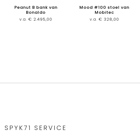
Peanut B bank van
Mood #100 stoel van
Bonaldo
Mobitec
v.a.
€
2.495,00
v.a.
€
328,00
SPYK71 SERVICE