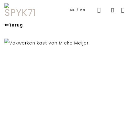
Skip
/
NL
EN
to
content
Terug