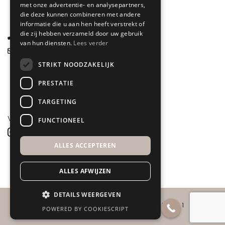
met onze advertentie- en analysepartners,
Gelderland
die deze kunnen combineren met andere
informatie die u aan hen heeft verstrekt of
die zij hebben verzameld door uw gebruik
085 877 0704
van hun diensten.
Lees verder
info@spyk71.nl
STRIKT NOODZAKELIJK
PRESTATIE
TARGETING
VOLG ONS
FUNCTIONEEL
ALLES ACCEPTEREN
ALLES AFWIJZEN
DETAILS WEERGEVEN
COPYRIGHT 2026 ©
SPYK71
POWERED BY COOKIESCRIPT