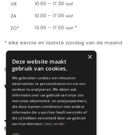
10.00 – 17.30 uur
VR
10.00 – 17.00 uur
ZA
13.00 – 17.00 uur *
ZO*
* elke eerste en laatste zondag van de maand
×
Deze website maakt
gebruik van cookies.
CONTACT
We gebruiken cookies om inhoud en
advertenties te personaliseren en om ons
Steenstraat 71
verkeer te analyseren. We delen ook
6828 CD Arnhem
informatie over uw gebruik van onze site
met onze advertentie- en analysepartners,
Gelderland
die deze kunnen combineren met andere
informatie die u aan hen heeft verstrekt of
die zij hebben verzameld door uw gebruik
085 877 0704
van hun diensten.
Lees verder
info@spyk71.nl