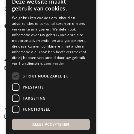
Deze website maakt
gebruik van cookies.
CONTACT
We gebruiken cookies om inhoud en
advertenties te personaliseren en om ons
Steenstraat 71
verkeer te analyseren. We delen ook
6828 CD Arnhem
informatie over uw gebruik van onze site
met onze advertentie- en analysepartners,
Gelderland
die deze kunnen combineren met andere
informatie die u aan hen heeft verstrekt of
die zij hebben verzameld door uw gebruik
085 877 0704
van hun diensten.
Lees verder
info@spyk71.nl
STRIKT NOODZAKELIJK
PRESTATIE
TARGETING
VOLG ONS
FUNCTIONEEL
ALLES ACCEPTEREN