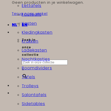
Geen producten in je winkelwagen.
Eettafels
Terug naar winkel
Fauteuils
Kasten
NL
/
EN
Kledingkasten
Zoek in
Krukken
onze
Ladekasten
collectie
Nachtkastjes
Roomdividers
×
Tafels
Trolleys
Salontafels
Sidetables