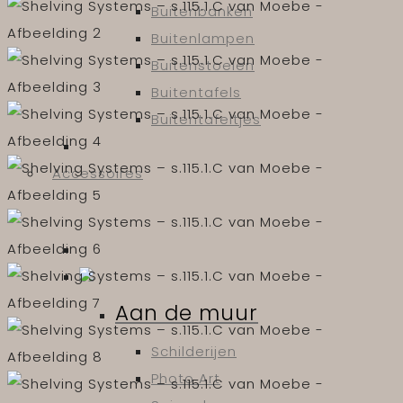
Buitenbanken
Buitenlampen
Buitenstoelen
Buitentafels
Buitentafeltjes
Accessoires
Aan de muur
Schilderijen
Photo Art