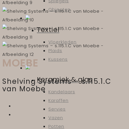
Spiegels
Objecten
Textiel
Vloerkleden
Plaids
MOEBE
Kussens
Keramiek & glas
Shelving Systems – s.115.1.C
van Moebe
Kandelaars
Karaffen
Servies
Vazen
Potten