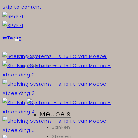
Skip to content
Terug
Collectie A-Z
Meubels & licht
Meubels
Banken
Stoelen