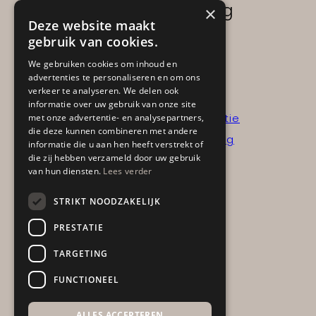
Projectinrichting
×
Deze website maakt
Kantoor- en werkplek
gebruik van cookies.
Horeca- en hospitality
We gebruiken cookies om inhoud en
advertenties te personaliseren en om ons
Advies aan huis
verkeer te analyseren. We delen ook
informatie over uw gebruik van onze site
Interieurinzicht op locatie
met onze advertentie- en analysepartners,
die deze kunnen combineren met andere
Interieurinzicht + verslag
informatie die u aan hen heeft verstrekt of
die zij hebben verzameld door uw gebruik
van hun diensten.
Lees verder
Portfolio
STRIKT NOODZAKELIJK
Sale
PRESTATIE
Acties
TARGETING
Showroom items
FUNCTIONEEL
ALLES ACCEPTEREN