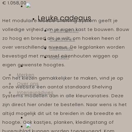
€
1.058,00
Leuke cadeaus
Het modulaire Moebe Shelving System geeft je
volledige vrijheid om je eigen kast te bouwen. Bouw
Cadeaubon
zo hoog en breed als je wilt, om hoeken heen of
Coinbanks
over verschillende niveaus. De legplanken worden
Hoptimist
bevestigd met massief eikenhouten wiggen op
Kaarsen
eigen gewenste hoogtes.
Merken
Om het kiezen gemakkelijker te maken, vind je op
Over ons
onze website een aantal standaard Shelving
Interieuradvies
Systems modellen aan in alle kleurvariaties. Deze
zijn direct hier onder te bestellen. Naar wens is het
altijd mogelijk dit uit te breiden in de breedte en
hoogte. Ook kastjes, planken, kledingstang of
bureaublad kunnen worden toegevoegd. Kom