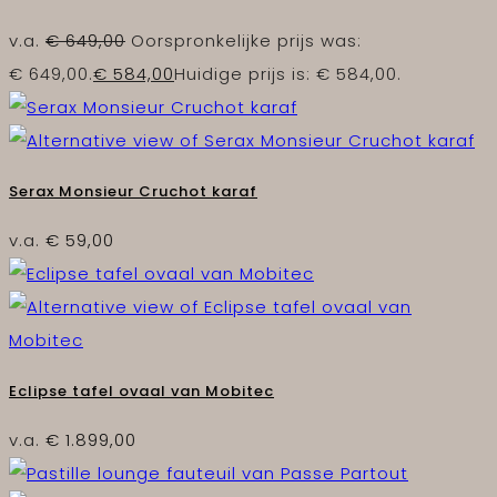
v.a.
€
649,00
Oorspronkelijke prijs was:
€ 649,00.
€
584,00
Huidige prijs is: € 584,00.
Serax Monsieur Cruchot karaf
v.a.
€
59,00
Eclipse tafel ovaal van Mobitec
v.a.
€
1.899,00