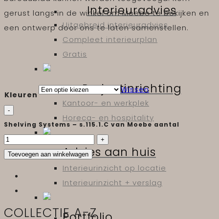
Interieuradvies
gerust langs in de winkel om Moebe te bekijken en
Uitgebreid interieuradvies
een ontwerp door ons te laten samenstellen.
Compleet interieurplan
Gratis
Projectinrichting
Wissen
Kleuren
Kantoor- en werkplek
Horeca- en hospitality
Shelving Systems – s.115.1.C van Moebe aantal
Advies aan huis
Toevoegen aan winkelwagen
Interieurinzicht op locatie
Interieurinzicht + verslag
COLLECTIE A-Z
Portfolio