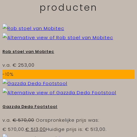
producten
Rob stoel van Mobitec
v.a.
€
253,00
-10%
Gazzda Dedo Footstool
v.a.
€
570,00
Oorspronkelijke prijs was:
€ 570,00.
€
513,00
Huidige prijs is: € 513,00.