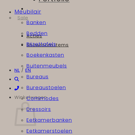
Meubilair
Sale
Banken
Bedden
Acties
Bijzettafels
Showroom items
Boekenkasten
Buitenmeubels
NL
/
EN
Bureaus
Bureaustoelen
Winkelwagen
Commodes
Dressoirs
Eetkamerbanken
Eetkamerstoelen