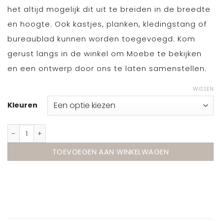
het altijd mogelijk dit uit te breiden in de breedte
en hoogte. Ook kastjes, planken, kledingstang of
bureaublad kunnen worden toegevoegd. Kom
gerust langs in de winkel om Moebe te bekijken
en een ontwerp door ons te laten samenstellen.
WISSEN
Kleuren
Shelving Systems – s.255.1.B van Moebe aantal
TOEVOEGEN AAN WINKELWAGEN