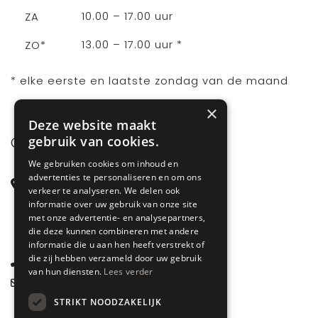
10.00 – 17.00 uur
ZA
13.00 – 17.00 uur *
ZO*
* elke eerste en laatste zondag van de maand
×
Deze website maakt
gebruik van cookies.
CONTACT
We gebruiken cookies om inhoud en
advertenties te personaliseren en om ons
Steenstraat 71
verkeer te analyseren. We delen ook
6828 CD Arnhem
informatie over uw gebruik van onze site
met onze advertentie- en analysepartners,
Gelderland
die deze kunnen combineren met andere
informatie die u aan hen heeft verstrekt of
die zij hebben verzameld door uw gebruik
085 877 0704
van hun diensten.
Lees verder
info@spyk71.nl
STRIKT NOODZAKELIJK