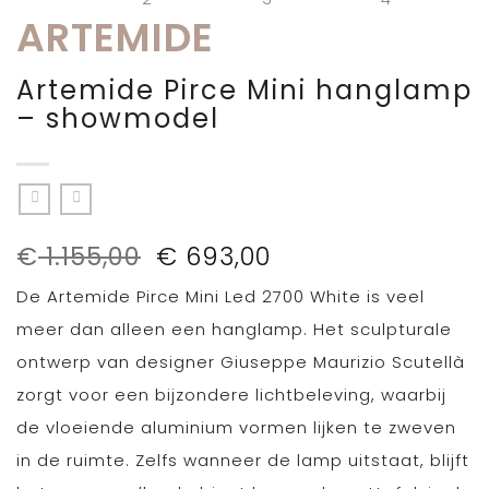
ARTEMIDE
Artemide Pirce Mini hanglamp
– showmodel
Oorspronkelijke
Huidige
€
1.155,00
€
693,00
prijs
prijs
De Artemide Pirce Mini Led 2700 White is veel
was:
is:
€ 1.155,00.
€ 693,00.
meer dan alleen een hanglamp. Het sculpturale
ontwerp van designer Giuseppe Maurizio Scutellà
zorgt voor een bijzondere lichtbeleving, waarbij
de vloeiende aluminium vormen lijken te zweven
in de ruimte. Zelfs wanneer de lamp uitstaat, blijft