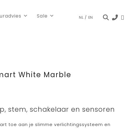
euradvies
Sale
NL
/
EN
art White Marble
nkelijke
Huidige
0
prijs
p, stem, schakelaar en sensoren
is:
.
€ 129,00.
t toe aan je slimme verlichtingssysteem en