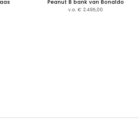
Vaas
Peanut B bank van Bonaldo
v.a.
€
2.495,00