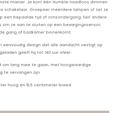
nste manier.
Je kunt één Humble naadloos dimmen
e schakelaar. Groepeer meerdere lampen of zet ze
op een bepaalde tijd of zonsondergang. Een andere
is om ze aan te sluiten op een bewegingssensor,
 de gang of badkamer binnenkomt.
 eenvoudig design dat alle aandacht vestigt op
geladen geeft hij tot 140 uur sfeer.
ld om lang mee te gaan, met hoogwaardige
 te vervangen zijn.
eter hoog en 8,5 centimeter breed
Marble aantal