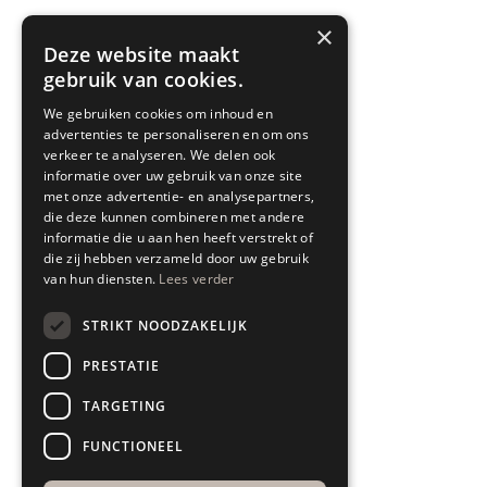
×
Deze website maakt
gebruik van cookies.
SPYK71 SERVICE
We gebruiken cookies om inhoud en
advertenties te personaliseren en om ons
Blogs
verkeer te analyseren. We delen ook
informatie over uw gebruik van onze site
Showroom
met onze advertentie- en analysepartners,
die deze kunnen combineren met andere
Interieuradvies
informatie die u aan hen heeft verstrekt of
die zij hebben verzameld door uw gebruik
Bezorgen & leveren
van hun diensten.
Lees verder
Retourneren & garantie
STRIKT NOODZAKELIJK
All In House Service
PRESTATIE
Algemene voorwaarden
TARGETING
Disclaimer
FUNCTIONEEL