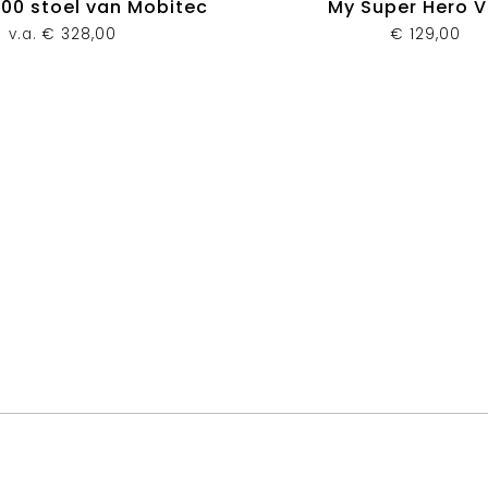
00 stoel van Mobitec
My Super Hero 
v.a.
€
328,00
€
129,00