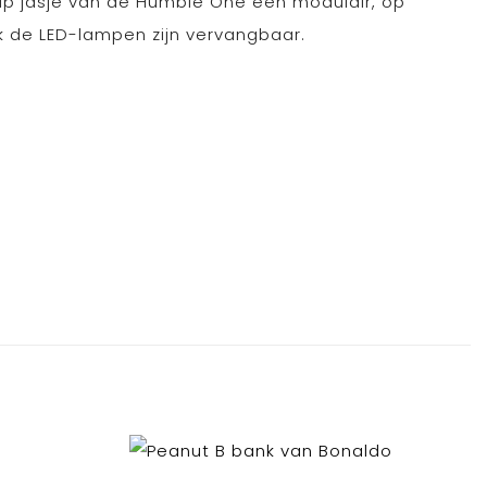
ap jasje van de Humble One een modulair, op
k de LED-lampen zijn vervangbaar.