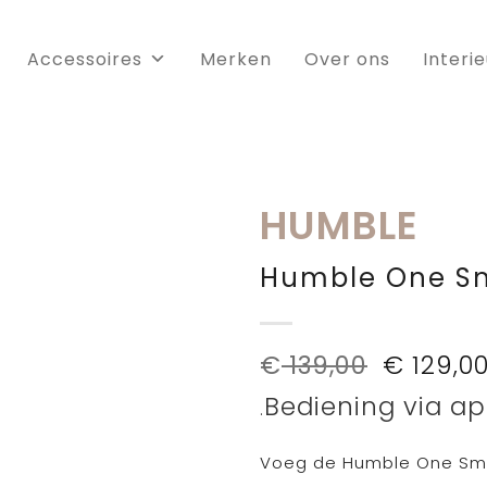
Accessoires
Merken
Over ons
Interi
HUMBLE
Humble One Sm
Oorspro
€
139,00
€
129,0
prijs
Bediening via ap
was:
.
€ 139,00
Voeg de Humble One Smar