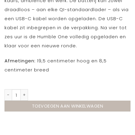
kaars, ambience en werk. De batterij kan zowel
draadloos – aan elke QI-standaardlader – als via
een USB-C kabel worden opgeladen. De USB-C
kabel zit inbegrepen in de verpakking. Na vier tot
zes uur is de Humble One volledig opgeladen en
klaar voor een nieuwe ronde.
Afmetingen:
19,5 centimeter hoog en 8,5
centimeter breed
Humble One Walnut aantal
TOEVOEGEN AAN WINKELWAGEN