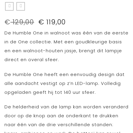
Oorspronkelijke
Huidige
€
129,00
€
119,00
prijs
prijs
De Humble One in walnoot was één van de eerste
was:
is:
€ 129,00.
€ 119,00.
in de One collectie. Met een goudkleurige basis
en een walnoot-houten jasje, brengt dit lampje
direct en overal sfeer.
De Humble One heeft een eenvoudig design dat
alle aandacht vestigt op z’n LED-lamp. Volledig
opgeladen geeft hij tot 140 uur sfeer.
De helderheid van de lamp kan worden veranderd
door op de knop aan de onderkant te drukken
naar één van de drie verschillende standen: