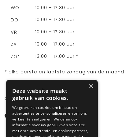
10.00 – 17.30 uur
WO
10.00 – 17.30 uur
DO
10.00 – 17.30 uur
VR
10.00 – 17.00 uur
ZA
13.00 – 17.00 uur *
ZO*
* elke eerste en laatste zondag van de maand
×
Deze website maakt
gebruik van cookies.
CONTACT
We gebruiken cookies om inhoud en
advertenties te personaliseren en om ons
Steenstraat 71
verkeer te analyseren. We delen ook
6828 CD Arnhem
informatie over uw gebruik van onze site
met onze advertentie- en analysepartners,
Gelderland
die deze kunnen combineren met andere