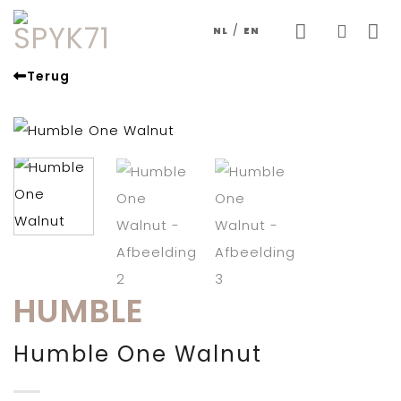
Skip
/
NL
EN
to
content
Terug
HUMBLE
Humble One Walnut