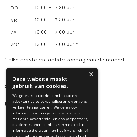
10.00 – 17.30 uur
DO
10.00 – 17.30 uur
VR
10.00 – 17.00 uur
ZA
13.00 – 17.00 uur *
ZO*
* elke eerste en laatste zondag van de maand
×
Deze website maakt
gebruik van cookies.
CONTACT
We gebruiken cookies om inhoud en
advertenties te personaliseren en om ons
Steenstraat 71
verkeer te analyseren. We delen ook
6828 CD Arnhem
informatie over uw gebruik van onze site
met onze advertentie- en analysepartners,
Gelderland
die deze kunnen combineren met andere
informatie die u aan hen heeft verstrekt of
die zij hebben verzameld door uw gebruik