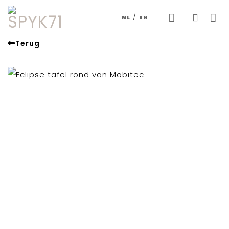
Skip
/
NL
EN
to
content
Terug