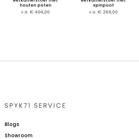
eetkamerstoel met
eetkamerstoel met
houten poten
spinpoot
v.a.
€
404,00
v.a.
€
269,00
SPYK71 SERVICE
Blogs
Showroom