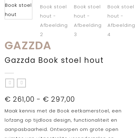
GAZZDA
Gazzda Book stoel hout
Prijsklasse:
€
261,00
-
€
297,00
€ 261,00
Maak kennis met de Book eetkamerstoel, een
tot
€ 297,00
lofzang op tijdloos design, functionaliteit en
aanpasbaarheid. Ontworpen om grote open