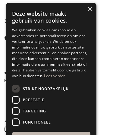
×
Deze website maakt
gebruik van cookies.
CONTACT
We gebruiken cookies om inhoud en
advertenties te personaliseren en om ons
Steenstraat 71
verkeer te analyseren. We delen ook
6828 CD Arnhem
informatie over uw gebruik van onze site
met onze advertentie- en analysepartners,
Gelderland
die deze kunnen combineren met andere
informatie die u aan hen heeft verstrekt of
die zij hebben verzameld door uw gebruik
085 877 0704
van hun diensten.
Lees verder
info@spyk71.nl
STRIKT NOODZAKELIJK
PRESTATIE
TARGETING
VOLG ONS
FUNCTIONEEL