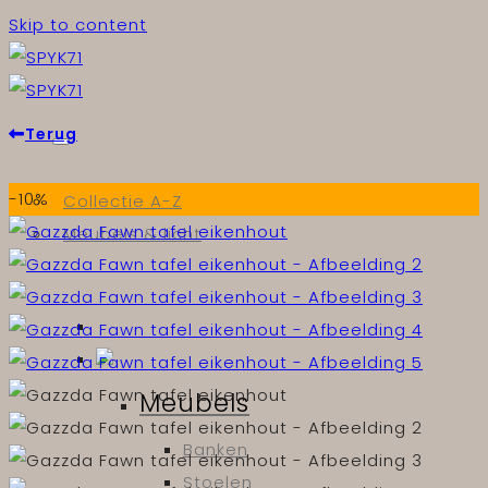
Skip to content
Terug
-10%
Collectie A-Z
Meubels & licht
Meubels
Banken
Stoelen