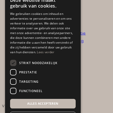
Deze website maakt
Kantoor- en werkplek
gebruik van cookies.
Horeca- en hospitality
We gebruiken cookies om inhoud en
advertenties te personaliseren en om ons
Advies aan huis
verkeer te analyseren. We delen ook
informatie over uw gebruik van onze site
Interieurinzicht op locatie
met onze advertentie- en analysepartners,
die deze kunnen combineren met andere
Interieurinzicht + verslag
informatie die u aan hen heeft verstrekt of
die zij hebben verzameld door uw gebruik
van hun diensten.
Lees verder
Portfolio
STRIKT NOODZAKELIJK
Sale
PRESTATIE
Acties
TARGETING
Showroom items
FUNCTIONEEL
ALLES ACCEPTEREN
Verstuur