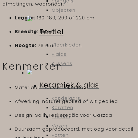
Spiegels
afmetingen, waaronder:
Objecten
Lengte:
160, 180, 200 of 220 cm
Textiel
Breedte:
90 cm
Vloerkleden
Hoogte:
76 cm
Plaids
Kussens
Kenmerken
Keramiek & glas
Materiaal: massief eikenhout
Kandelaars
Afwerking: naturel geolied of wit geolied
Karaffen
Design: Salih Teskeredžić voor Gazzda
Servies
Vazen
Duurzaam geproduceerd, met oog voor detail
Potten