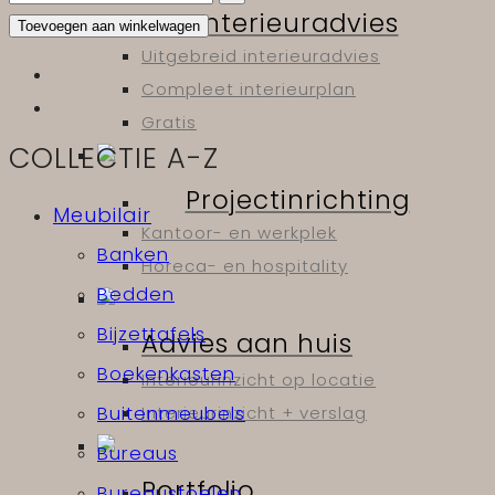
Interieuradvies
Toevoegen aan winkelwagen
Uitgebreid interieuradvies
Compleet interieurplan
Gratis
COLLECTIE A-Z
Projectinrichting
Meubilair
Kantoor- en werkplek
Banken
Horeca- en hospitality
Bedden
Bijzettafels
Advies aan huis
Boekenkasten
Interieurinzicht op locatie
Interieurinzicht + verslag
Buitenmeubels
Bureaus
Portfolio
Bureaustoelen