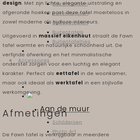
design
. Met zijn lichte, elegante uitstraling en
Buitenbanken
afgeronde hoeken past deze tafel moeiteloos in
Buitenlampen
zowel moderne als tijdloze interieurs.
Buitenstoelen
Buitentafels
Uitgevoerd in
massief eikenhout
straalt de Fawn
Buitentafeltjes
tafel warmte en natuurlijke schoonheid uit. De
verfijnde afwerking en het minimalistische
Accessoires
onderstel zorgen voor een luchtig en elegant
karakter. Perfect als
eettafel
in de woonkamer,
maar ook ideaal als
werktafel
in een stijlvolle
werkomgeving.
Aan de muur
Afmetingen
Schilderijen
Photo Art
De Fawn tafel is verkrijgbaar in meerdere