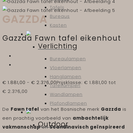
Tafels
GAZZDA
Bureaus
Kasten
Gazzda Fawn tafel eikenhout
Verlichting
Bureaulampen
Vloerlampen
Hanglampen
€
1.881,00
-
€
2.376,00
Prijsklasse: € 1.881,00 tot
Tafellampen
€ 2.376,00
Wandlampen
Plafondlampen
De
Fawn tafel
van het Bosnische merk
Gazzda
is
een prachtig voorbeeld van
ambachtelijk
Outdoor
vakmanschap
en
Scandinavisch geïnspireerd