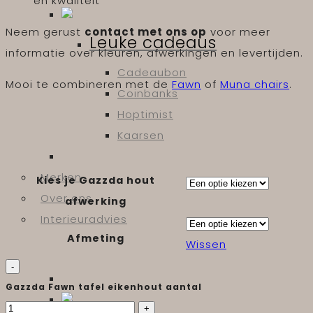
en kwaliteit
Neem gerust
contact met ons op
voor meer
Leuke cadeaus
informatie over kleuren, afwerkingen en levertijden.
Cadeaubon
Mooi te combineren met de
Fawn
of
Muna chairs
.
Coinbanks
Hoptimist
Kaarsen
Merken
Kies je Gazzda hout
Over ons
afwerking
Interieuradvies
Afmeting
Wissen
Gazzda Fawn tafel eikenhout aantal