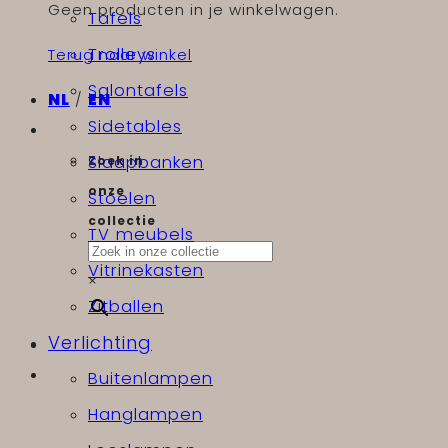
Geen producten in je winkelwagen.
Tafels
Trolleys
Terug naar winkel
Salontafels
NL
/
EN
Sidetables
Slaapbanken
Zoek in
onze
Stoelen
collectie
TV meubels
Vitrinekasten
×
Zitballen
Verlichting
Buitenlampen
Hanglampen