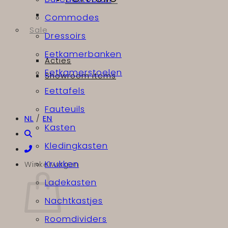
Commodes
Sale
Dressoirs
Eetkamerbanken
Acties
Eetkamerstoelen
Showroom items
Eettafels
Fauteuils
NL
/
EN
Kasten
Kledingkasten
Krukken
Winkelwagen
Ladekasten
Nachtkastjes
Roomdividers