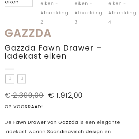
GAZZDA
Gazzda Fawn Drawer –
ladekast eiken
Oorspronkelijke
Huidige
€
2.390,00
€
1.912,00
prijs
prijs
OP VOORRAAD!
was:
is:
€ 2.390,00.
€ 1.912,00.
De
Fawn Drawer van Gazzda
is een elegante
ladekast waarin
Scandinavisch design
en