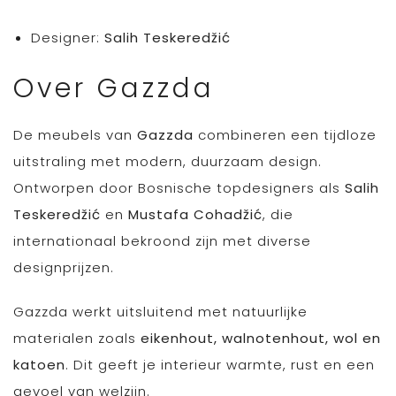
Designer:
Salih Teskeredžić
Over Gazzda
De meubels van
Gazzda
combineren een tijdloze
uitstraling met modern, duurzaam design.
Ontworpen door Bosnische topdesigners als
Salih
Teskeredžić
en
Mustafa Cohadžić
, die
internationaal bekroond zijn met diverse
designprijzen.
Gazzda werkt uitsluitend met natuurlijke
materialen zoals
eikenhout, walnotenhout, wol en
katoen
. Dit geeft je interieur warmte, rust en een
gevoel van welzijn.