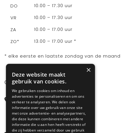
10.00 – 17.30 uur
DO
10.00 – 17.30 uur
VR
10.00 – 17.00 uur
ZA
13.00 – 17.00 uur *
ZO*
* elke eerste en laatste zondag van de maand
×
Deze website maakt
gebruik van cookies.
CONTACT
We gebruiken cookies om inhoud en
advertenties te personaliseren en om ons
Steenstraat 71
verkeer te analyseren. We delen ook
6828 CD Arnhem
informatie over uw gebruik van onze site
met onze advertentie- en analysepartners,
Gelderland
die deze kunnen combineren met andere
informatie die u aan hen heeft verstrekt of
die zij hebben verzameld door uw gebruik
085 877 0704