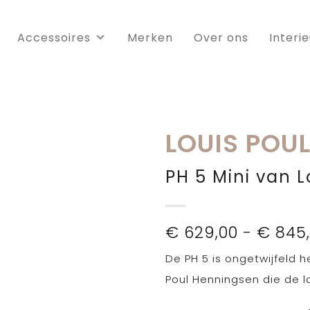
Accessoires
Merken
Over ons
Interi
LOUIS POU
PH 5 Mini van L
€
629,00
-
€
845,
De PH 5 is ongetwijfeld
Poul Henningsen die de l