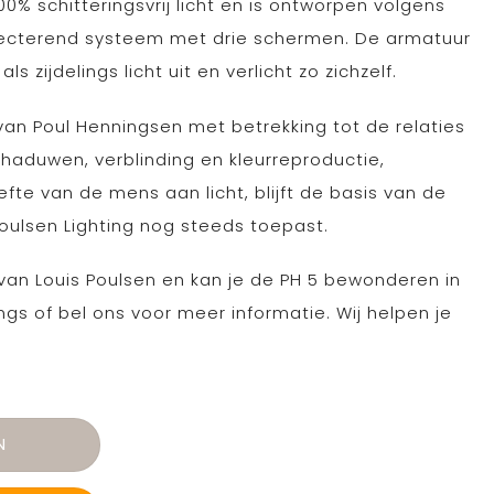
0% schitteringsvrij licht en is ontworpen volgens
flecterend systeem met drie schermen. De armatuur
s zijdelings licht uit en verlicht zo zichzelf.
an Poul Henningsen met betrekking tot de relaties
chaduwen, verblinding en kleurreproductie,
te van de mens aan licht, blijft de basis van de
Poulsen Lighting nog steeds toepast.
r van Louis Poulsen en kan je de PH 5 bewonderen in
angs of bel ons voor meer informatie. Wij helpen je
N