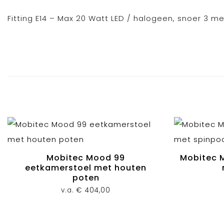
Fitting E14 – Max 20 Watt LED / halogeen, snoer 3 me
Mobitec Mood 99
Mobitec 
eetkamerstoel met houten
poten
v.a.
€
404,00