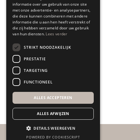
informatie over uw gebruik van onze site
Showroom
met onze advertentie- en analysepartners,
die deze kunnen combineren met andere
Interieuradvies
informatie die u aan hen heeft verstrekt of
die zij hebben verzameld door uw gebruik
Bezorgen & leveren
van hun diensten.
Lees verder
Retourneren & garantie
STRIKT NOODZAKELIJK
All In House Service
PRESTATIE
Algemene voorwaarden
TARGETING
Disclaimer
FUNCTIONEEL
ALLES ACCEPTEREN
ALLES AFWIJZEN
DETAILS WEERGEVEN
POWERED BY COOKIESCRIPT