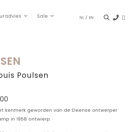
euradvies
Sale
NL
/
EN
LSEN
ouis Poulsen
Prijsklasse:
00
€ 629,00
 het kenmerk geworden van de Deense ontwerper
tot
€ 845,00
amp in 1958 ontwierp.