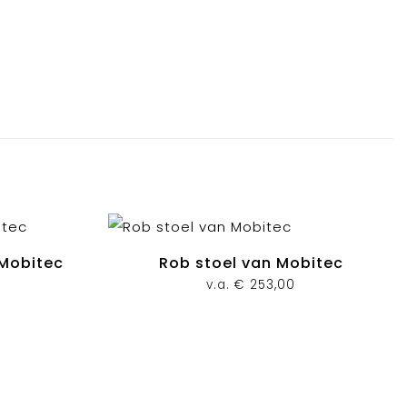
 Mobitec
Rob stoel van Mobitec
v.a.
€
253,00