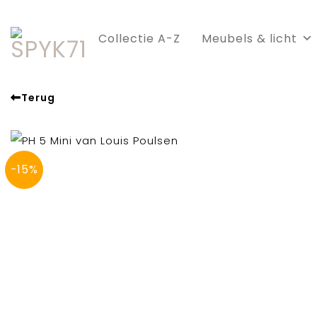
Skip
to
Collectie A-Z
Meubels & licht
content
Terug
-15%