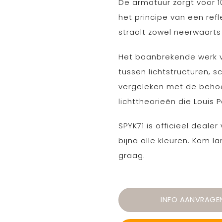
De armatuur zorgt voor 10
het principe van een re
straalt zowel neerwaarts al
Het baanbrekende werk v
tussen lichtstructuren, s
vergeleken met de behoef
lichttheorieën die Louis 
SPYK71 is officieel deale
bijna alle kleuren. Kom l
graag.
INFO AANVRAGE