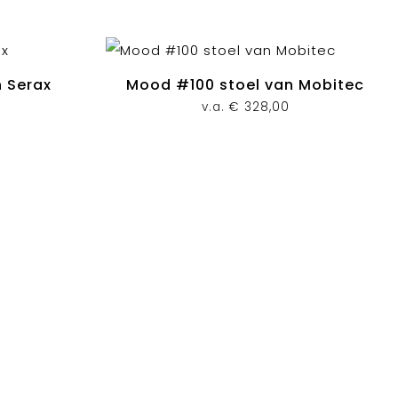
n Serax
Mood #100 stoel van Mobitec
v.a.
€
328,00