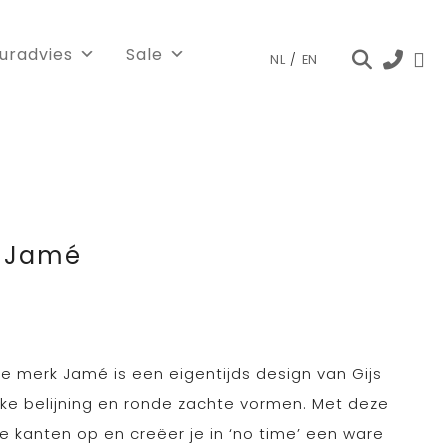
euradvies
Sale
NL
/
EN
n Jamé
e merk Jamé is een eigentijds design van Gijs
ke belijning en ronde zachte vormen. Met deze
e kanten op en creëer je in ‘no time’ een ware