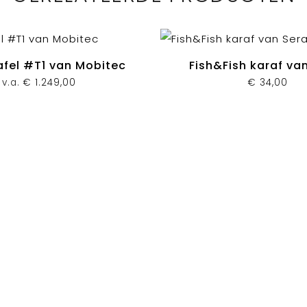
fel #T1 van Mobitec
Fish&Fish karaf va
v.a.
€
1.249,00
€
34,00