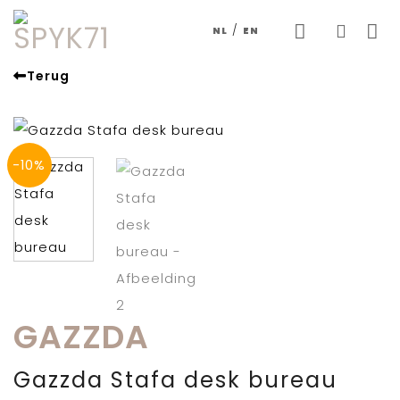
Skip
/
NL
EN
to
content
Terug
-10%
GAZZDA
Gazzda Stafa desk bureau