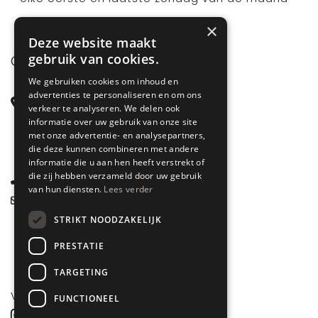
×
Deze website maakt
gebruik van cookies.
CONTACT
We gebruiken cookies om inhoud en
advertenties te personaliseren en om ons
Steenstraat 71
verkeer te analyseren. We delen ook
6828 CD Arnhem
informatie over uw gebruik van onze site
met onze advertentie- en analysepartners,
Gelderland
die deze kunnen combineren met andere
informatie die u aan hen heeft verstrekt of
die zij hebben verzameld door uw gebruik
085 877 0704
van hun diensten.
Lees verder
info@spyk71.nl
STRIKT NOODZAKELIJK
PRESTATIE
TARGETING
VOLG ONS
FUNCTIONEEL