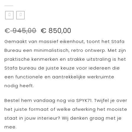
Oorspronkelijke
Huidige
€
945,00
€
850,00
prijs
prijs
Gemaakt van massief eikenhout, toont het Stafa
was:
is:
€ 945,00.
€ 850,00.
Bureau een minimalistisch, retro ontwerp. Met zijn
praktische kenmerken en strakke uitstraling is het
Stafa bureau de juiste keuze voor iedereen die
een functionele en aantrekkelijke werkruimte
nodig heeft.
Bestel hem vandaag nog via SPYK71. Twijfel je over
het juiste formaat of welke afwerking het mooiste
staat in jouw interieur? Wij denken graag met je
mee.