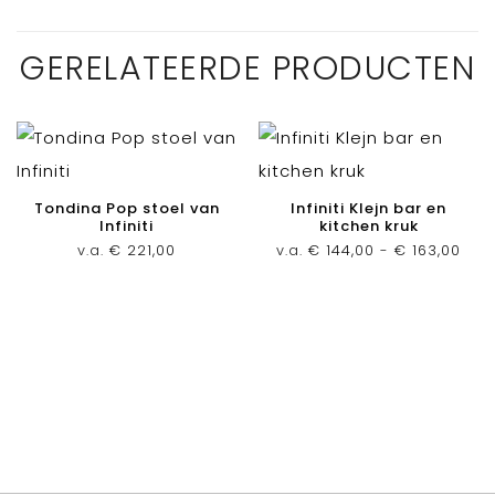
GERELATEERDE PRODUCTEN
Tondina Pop stoel van
Infiniti Klejn bar en
Infiniti
kitchen kruk
Prij
v.a.
€
221,00
v.a.
€
144,00
-
€
163,00
€ 14
tot
€ 16