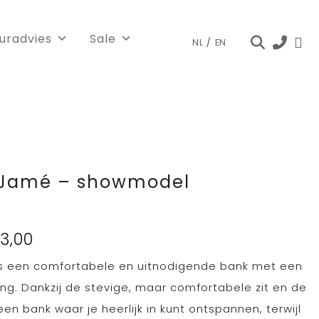
euradvies
Sale
NL
/
EN
 Jamé – showmodel
ronkelijke
Huidige
3,00
prijs
s een comfortabele en uitnodigende bank met een
is:
7,00.
€ 1.643,00.
ing. Dankzij de stevige, maar comfortabele zit en de
een bank waar je heerlijk in kunt ontspannen, terwijl