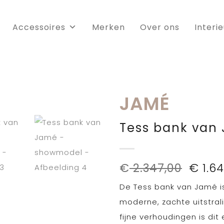
Accessoires
Merken
Over ons
Interi
JAMÉ
Tess bank van
Oorsp
€
2.347,00
€
1.64
prijs
De Tess bank van Jamé i
was:
€ 2.34
moderne, zachte uitstral
fijne verhoudingen is dit 