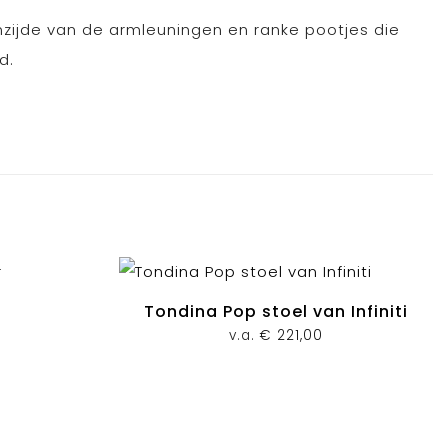
nzijde van de armleuningen en ranke pootjes die
d.
Tondina Pop stoel van Infiniti
v.a.
€
221,00