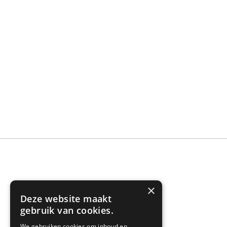
×
Deze website maakt
gebruik van cookies.
SPYK71 SERVICE
We gebruiken cookies om inhoud en