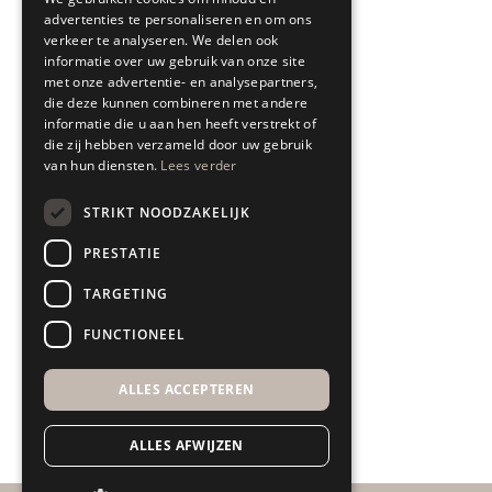
advertenties te personaliseren en om ons
Blogs
verkeer te analyseren. We delen ook
informatie over uw gebruik van onze site
Showroom
met onze advertentie- en analysepartners,
die deze kunnen combineren met andere
Interieuradvies
informatie die u aan hen heeft verstrekt of
die zij hebben verzameld door uw gebruik
Bezorgen & leveren
van hun diensten.
Lees verder
Retourneren & garantie
STRIKT NOODZAKELIJK
All In House Service
PRESTATIE
Algemene voorwaarden
TARGETING
Disclaimer
FUNCTIONEEL
ALLES ACCEPTEREN
ALLES AFWIJZEN