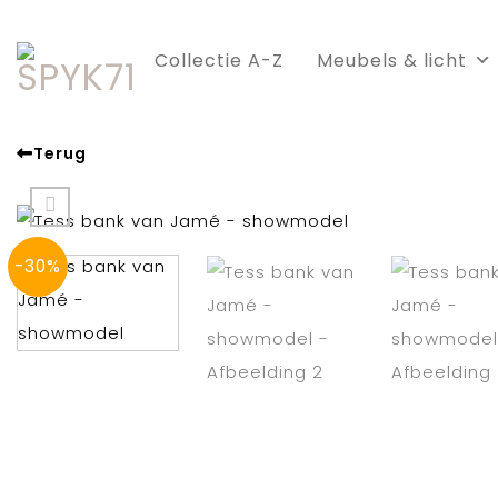
Skip
to
Collectie A-Z
Meubels & licht
content
Terug
-30%