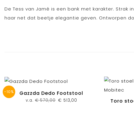
De Tess van Jamé is een bank met karakter. Strak i
haar net dat beetje elegantie geven. Ontworpen d
-10%
Gazzda Dedo Footstool
Oorspronkelijke
Huidige
v.a.
€
570,00
€
513,00
Toro sto
prijs
prijs
was:
is:
€ 570,00.
€ 513,00.