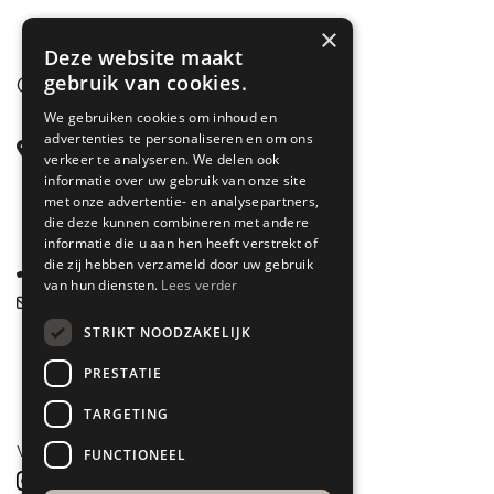
×
Deze website maakt
gebruik van cookies.
CONTACT
We gebruiken cookies om inhoud en
advertenties te personaliseren en om ons
Steenstraat 71
verkeer te analyseren. We delen ook
6828 CD Arnhem
informatie over uw gebruik van onze site
met onze advertentie- en analysepartners,
Gelderland
die deze kunnen combineren met andere
informatie die u aan hen heeft verstrekt of
die zij hebben verzameld door uw gebruik
085 877 0704
van hun diensten.
Lees verder
info@spyk71.nl
STRIKT NOODZAKELIJK
PRESTATIE
TARGETING
VOLG ONS
FUNCTIONEEL