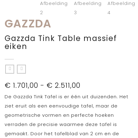
GAZZDA
Gazzda Tink Table massief
eiken
Prijsklasse:
€
1.701,00
-
€
2.511,00
€ 1.701,00
De Gazzda Tink Tafel is er één uit duizenden. Het
tot
€ 2.511,00
ziet eruit als een eenvoudige tafel, maar de
geometrische vormen en perfecte hoeken
verraden de precisie waarmee deze tafel is
gemaakt. Door het tafelblad van 2 cm en de