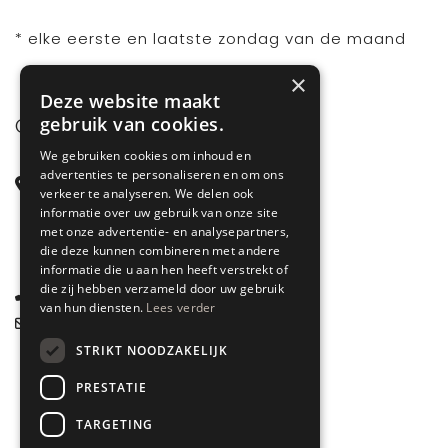
* elke eerste en laatste zondag van de maand
×
Deze website maakt
gebruik van cookies.
CONTACT
We gebruiken cookies om inhoud en
advertenties te personaliseren en om ons
Steenstraat 71
verkeer te analyseren. We delen ook
6828 CD Arnhem
informatie over uw gebruik van onze site
met onze advertentie- en analysepartners,
Gelderland
die deze kunnen combineren met andere
informatie die u aan hen heeft verstrekt of
die zij hebben verzameld door uw gebruik
085 877 0704
van hun diensten.
Lees verder
info@spyk71.nl
STRIKT NOODZAKELIJK
PRESTATIE
TARGETING