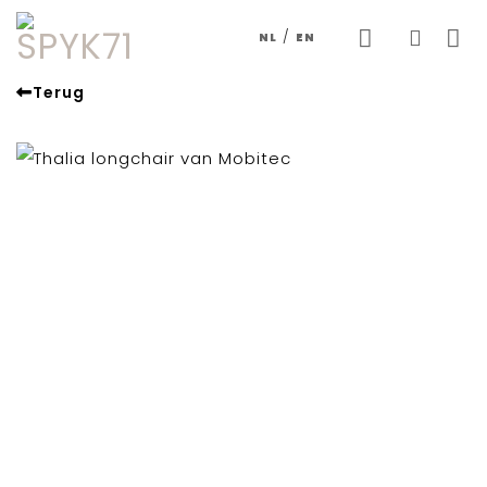
Skip
/
NL
EN
to
content
Terug