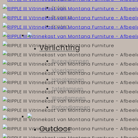
Tafels
Bureaus
Kasten
Verlichting
Bureaulampen
Vloerlampen
Hanglampen
Tafellampen
Wandlampen
Plafondlampen
Outdoor