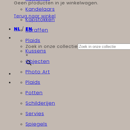
Geen producten in je winkelwagen.
Kandelaars
Terug naar winkel
Kapstokken
NL
/
EN
Karaffen
Plaids
Zoek in onze collectie
Kussens
×
Objecten
Photo Art
Plaids
Potten
Schilderijen
Servies
Spiegels