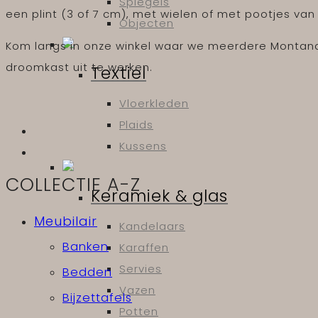
Spiegels
een plint (3 of 7 cm), met wielen of met pootjes van
Objecten
Kom langs in onze winkel waar we meerdere Montana
droomkast uit te werken.
Textiel
Vloerkleden
Plaids
Kussens
COLLECTIE A-Z
Keramiek & glas
Meubilair
Kandelaars
Banken
Karaffen
Servies
Bedden
Vazen
Bijzettafels
Potten