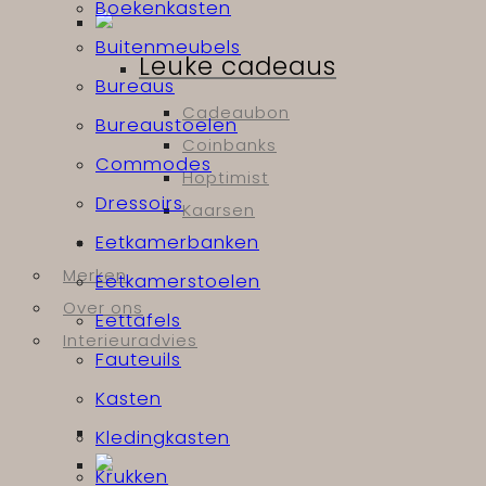
Boekenkasten
Buitenmeubels
Leuke cadeaus
Bureaus
Cadeaubon
Bureaustoelen
Coinbanks
Commodes
Hoptimist
Dressoirs
Kaarsen
Eetkamerbanken
Merken
Eetkamerstoelen
Over ons
Eettafels
Interieuradvies
Fauteuils
Kasten
Kledingkasten
Krukken