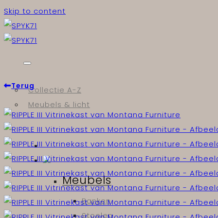
Skip to content
Terug
Collectie A-Z
Meubels & licht
Meubels
Banken
Stoelen