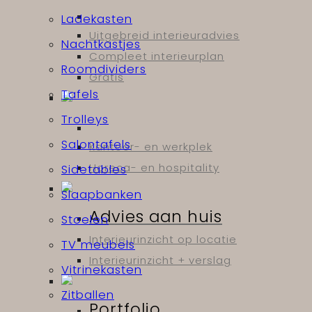
Ladekasten
Uitgebreid interieuradvies
Nachtkastjes
Compleet interieurplan
Roomdividers
Gratis
Tafels
Trolleys
Salontafels
Kantoor- en werkplek
Horeca- en hospitality
Sidetables
Slaapbanken
Advies aan huis
Stoelen
Interieurinzicht op locatie
TV meubels
Interieurinzicht + verslag
Vitrinekasten
Zitballen
Portfolio