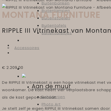
Buitenbanken
Buitenlampen
MONTANA FURNITURE
Buitenstoelen
Buitentafels
RIPPLE III Vitrinekast van Monta
Buitentafeltjes
Accessoires
€
2.209,00
De RIPPLE III Vitrinekast is een hoge vitrinekast met
Aan de muur
woonkamer. De kast heeft vier verplaatsbare schapp
Schilderijen
als de kast gepoedercoat.
Photo Art
Je stelt zelf je eigen RIPPLE III Vitrinekast samen do