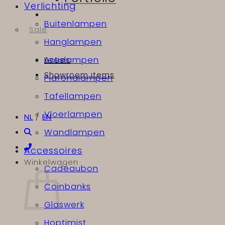
Verlichting
Buitenlampen
Sale
Hanglampen
Acties
Leeslampen
Showroom items
Plafondlampen
Tafellampen
Vloerlampen
NL
/
EN
Wandlampen
Accessoires
Winkelwagen
Cadeaubon
Coinbanks
Glaswerk
Hoptimist