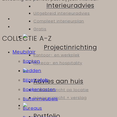
Interieuradvies
Uitgebreid interieuradvies
Compleet interieurplan
Gratis
COLLECTIE A-Z
Projectinrichting
Meubilair
Kantoor- en werkplek
Banken
Horeca- en hospitality
Bedden
Advies aan huis
Bijzettafels
Boekenkasten
Interieurinzicht op locatie
Interieurinzicht + verslag
Buitenmeubels
Bureaus
Portfolio