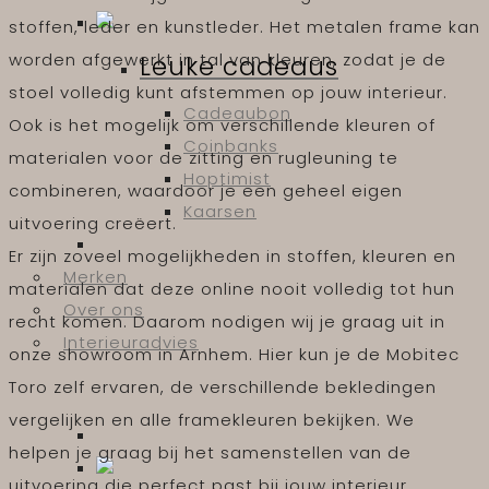
stoffen, leder en kunstleder. Het metalen frame kan
worden afgewerkt in tal van kleuren, zodat je de
Leuke cadeaus
stoel volledig kunt afstemmen op jouw interieur.
Cadeaubon
Ook is het mogelijk om verschillende kleuren of
Coinbanks
materialen voor de zitting en rugleuning te
Hoptimist
combineren, waardoor je een geheel eigen
Kaarsen
uitvoering creëert.
Er zijn zoveel mogelijkheden in stoffen, kleuren en
Merken
materialen dat deze online nooit volledig tot hun
Over ons
recht komen. Daarom nodigen wij je graag uit in
Interieuradvies
onze showroom in Arnhem. Hier kun je de Mobitec
Toro zelf ervaren, de verschillende bekledingen
vergelijken en alle framekleuren bekijken. We
helpen je graag bij het samenstellen van de
uitvoering die perfect past bij jouw interieur.