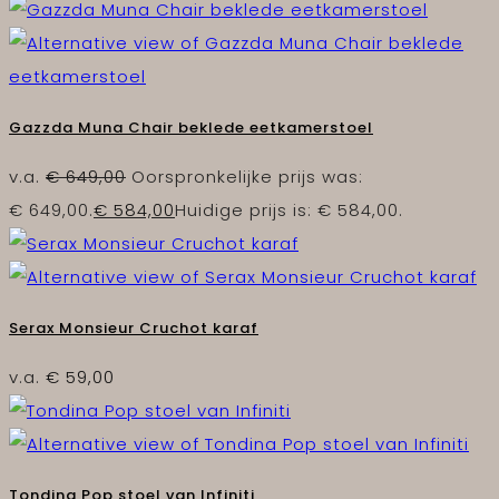
Gazzda Muna Chair beklede eetkamerstoel
v.a.
€
649,00
Oorspronkelijke prijs was:
€ 649,00.
€
584,00
Huidige prijs is: € 584,00.
Serax Monsieur Cruchot karaf
v.a.
€
59,00
Tondina Pop stoel van Infiniti