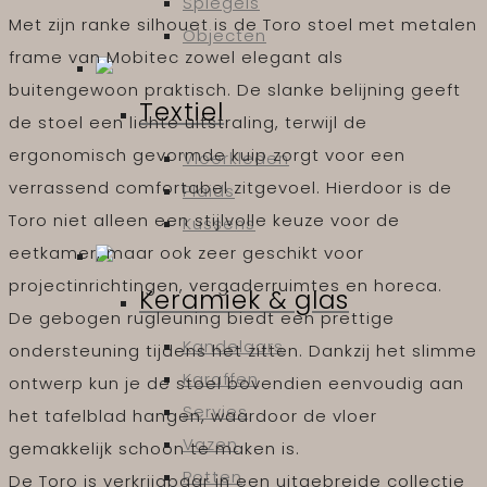
Spiegels
Met zijn ranke silhouet is de Toro stoel met metalen
Objecten
frame van Mobitec zowel elegant als
buitengewoon praktisch. De slanke belijning geeft
Textiel
de stoel een lichte uitstraling, terwijl de
ergonomisch gevormde kuip zorgt voor een
Vloerkleden
verrassend comfortabel zitgevoel. Hierdoor is de
Plaids
Toro niet alleen een stijlvolle keuze voor de
Kussens
eetkamer, maar ook zeer geschikt voor
projectinrichtingen, vergaderruimtes en horeca.
Keramiek & glas
De gebogen rugleuning biedt een prettige
Kandelaars
ondersteuning tijdens het zitten. Dankzij het slimme
Karaffen
ontwerp kun je de stoel bovendien eenvoudig aan
Servies
het tafelblad hangen, waardoor de vloer
Vazen
gemakkelijk schoon te maken is.
Potten
De Toro is verkrijgbaar in een uitgebreide collectie