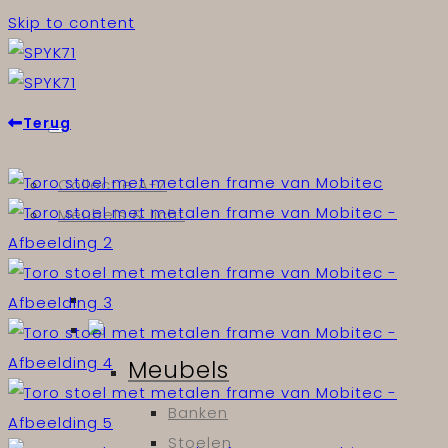
Skip to content
Terug
Collectie A-Z
Meubels & licht
Meubels
Banken
Stoelen