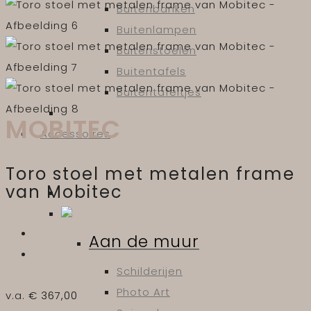
Buitenbanken
Buitenlampen
Buitenstoelen
Buitentafels
Buitentafeltjes
MOBITEC
Accessoires
Toro stoel met metalen frame
van Mobitec
Aan de muur
Schilderijen
Photo Art
v.a.
€
367,00