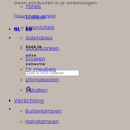
Geen producten in je winkelwagen.
Tafels
Terug naar winkel
Trolleys
Salontafels
NL
/
EN
Sidetables
Zoek in
Slaapbanken
onze
Stoelen
collectie
TV meubels
Vitrinekasten
×
Zitballen
Verlichting
Buitenlampen
Hanglampen