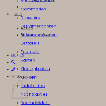
Bureaustoelen
Commodes
Sale
Dressoirs
Eetkamerbanken
Acties
Eetkamerstoelen
Showroom items
Eettafels
Fauteuils
NL
/
EN
Kasten
Kledingkasten
Winkelwagen
Krukken
Ladekasten
Nachtkastjes
Roomdividers