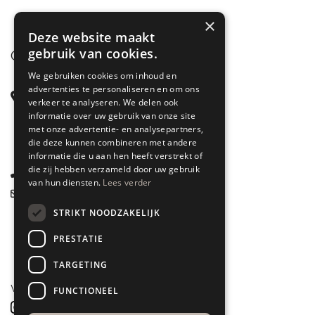
×
Deze website maakt
gebruik van cookies.
CONTACT
We gebruiken cookies om inhoud en
advertenties te personaliseren en om ons
Steenstraat 71
verkeer te analyseren. We delen ook
6828 CD Arnhem
informatie over uw gebruik van onze site
met onze advertentie- en analysepartners,
Gelderland
die deze kunnen combineren met andere
informatie die u aan hen heeft verstrekt of
die zij hebben verzameld door uw gebruik
085 877 0704
van hun diensten.
Lees verder
info@spyk71.nl
STRIKT NOODZAKELIJK
PRESTATIE
TARGETING
VOLG ONS
FUNCTIONEEL