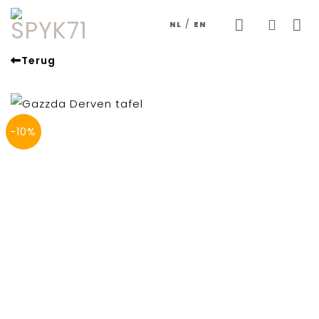
Skip
/
NL
EN
to
content
Terug
-10%