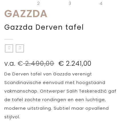
GAZZDA
Gazzda Derven tafel
Oorspronkelijke
Huidige
v.a.
€
2.490,00
€
2.241,00
prijs
prijs
De Derven tafel van Gazzda verenigt
was:
is:
€ 2.490,00.
€ 2.241,00.
Scandinavische eenvoud met hoogstaand
vakmanschap. Ontwerper Salih Teskeredžić gaf
de tafel zachte rondingen en een luchtige,
moderne uitstraling. Subtiel maar opvallend
stijlvol.